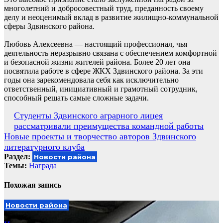
многолетний и добросовестный труд, преданность своему
делу и неоценимый вклад в развитие жилищно-коммунальной
сферы Здвинского района.
Любовь Алексеевна — настоящий профессионал, чья
деятельность неразрывно связана с обеспечением комфортной
и безопасной жизни жителей района. Более 20 лет она
посвятила работе в сфере ЖКХ Здвинского района. За эти
годы она зарекомендовала себя как исключительно
ответственный, инициативный и грамотный сотрудник,
способный решать самые сложные задачи.
Навигация
Студенты Здвинского аграрного лицея
рассматривали преимущества командной работы
по
Новые проекты и творчество авторов Здвинского
записям
литературного клуба
Раздел:
Новости района
Темы:
Награда
Похожая запись
Новости района