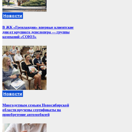
Новости
В ЖК «Гренландия» впервые клиентские
дни от крупного девелопера — группы
компаний «СОЮЗ»
Новости
Многодетным семьям Новосибирской
области вручены сертификаты на
приобретение автомобилей