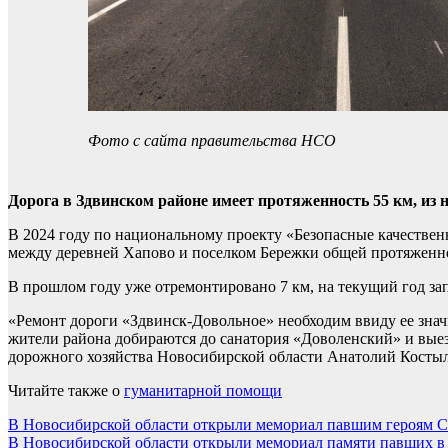
Фото с сайта правительства НСО
Дорога в Здвинском районе имеет протяженность 55 км, из
В 2024 году по национальному проекту «Безопасные качествен
между деревней Хапово и поселком Бережки общей протяженн
В прошлом году уже отремонтировано 7 км, на текущий год зап
«Ремонт дороги «Здвинск-Довольное» необходим ввиду ее знач
жители района добираются до санатория «Доволенский» и вые
дорожного хозяйства Новосибирской области Анатолий Косты
Читайте также о
гуманитарной помощи
Навигация
В Новосибирской области открыли мемориал павшим героям 
В Новосибирской области открыли мемориал памяти павших в