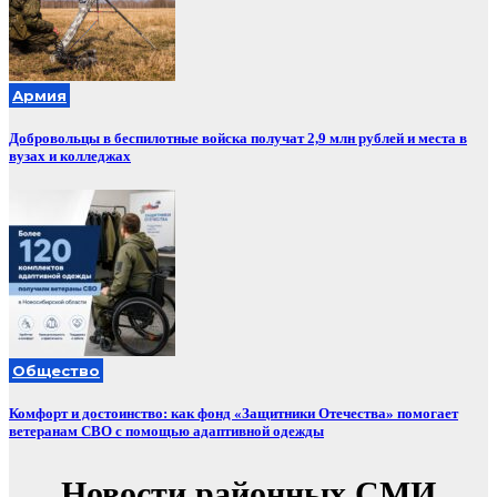
Армия
Добровольцы в беспилотные войска получат 2,9 млн рублей и места в
вузах и колледжах
Общество
Комфорт и достоинство: как фонд «Защитники Отечества» помогает
ветеранам СВО с помощью адаптивной одежды