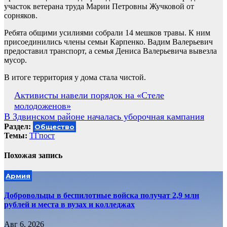
участок ветерана труда Марии Петровны Жучковой от
сорняков.
Ребята общими усилиями собрали 14 мешков травы. К ним
присоединились члены семьи Карпенко. Вадим Валерьевич
предоставил транспорт, а семья Дениса Валерьевича вывезла
мусор.
В итоге территория у дома стала чистой.
Навигация
Активисты навели порядок на «Стеле
молодоженов»
по
В Здвинском районе началась уборочная кампания
записям
Раздел:
Общество
Темы:
ТГпост
Похожая запись
Армия
Добровольцы в беспилотные войска получат 2,9 млн
рублей и места в вузах и колледжах
Авг 6, 2026