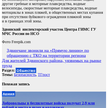
другие гребные и моторные плавсредства, водные
велосипеды, скоростные моторные плавсредства, водные
мотоциклы в зонах пляжей, в общественных местах купания
при отсутствии буйкового ограждения пляжной зоны
и в границах этой зоны.
Здвинский инспекторский участок Центра ГИМС ГУ
МЧС России по НСО
Фото Freepik.com
Навигация
Здвинчане звонили на «Прямую линию» по
обращению с ТКО на территории региона
по
Для жителей Здвинского района, уязвимых на рынке
записям
труда
Раздел:
Общество
Темы:
Безопасность
,
ТГпост
Похожая запись
Армия
Добровольцы в беспилотные войска получат 2,9 млн
рублей и места в вузах и колледжах