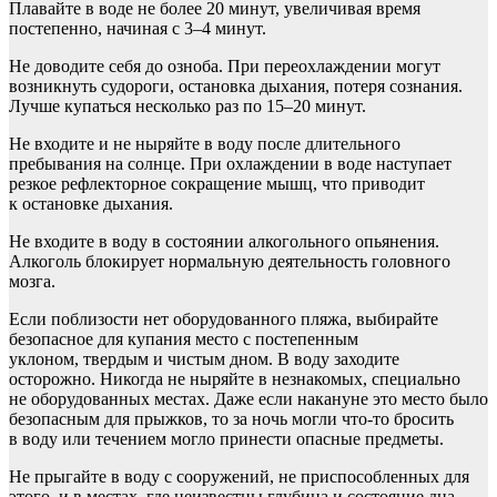
Плавайте в воде не более 20 минут, увеличивая время
постепенно, начиная с 3–4 минут.
Не доводите себя до озноба. При переохлаждении могут
возникнуть судороги, остановка дыхания, потеря сознания.
Лучше купаться несколько раз по 15–20 минут.
Не входите и не ныряйте в воду после длительного
пребывания на солнце. При охлаждении в воде наступает
резкое рефлекторное сокращение мышц, что приводит
к остановке дыхания.
Не входите в воду в состоянии алкогольного опьянения.
Алкоголь блокирует нормальную деятельность головного
мозга.
Если поблизости нет оборудованного пляжа, выбирайте
безопасное для купания место с постепенным
уклоном, твердым и чистым дном. В воду заходите
осторожно. Никогда не ныряйте в незнакомых, специально
не оборудованных местах. Даже если накануне это место было
безопасным для прыжков, то за ночь могли что-то бросить
в воду или течением могло принести опасные предметы.
Не прыгайте в воду с сооружений, не приспособленных для
этого, и в местах, где неизвестны глубина и состояние дна.