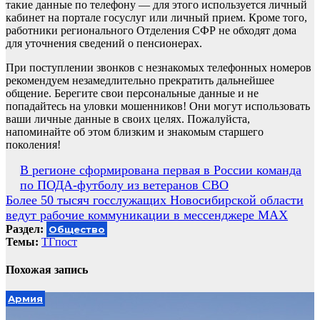
такие данные по телефону — для этого используется личный
кабинет на портале госуслуг или личный прием. Кроме того,
работники регионального Отделения СФР не обходят дома
для уточнения сведений о пенсионерах.
При поступлении звонков с незнакомых телефонных номеров
рекомендуем незамедлительно прекратить дальнейшее
общение. Берегите свои персональные данные и не
попадайтесь на уловки мошенников! Они могут использовать
ваши личные данные в своих целях. Пожалуйста,
напоминайте об этом близким и знакомым старшего
поколения!
Навигация
В регионе сформирована первая в России команда
по ПОДА-футболу из ветеранов СВО
по
Более 50 тысяч госслужащих Новосибирской области
записям
ведут рабочие коммуникации в мессенджере MAX
Раздел:
Общество
Темы:
ТГпост
Похожая запись
Армия