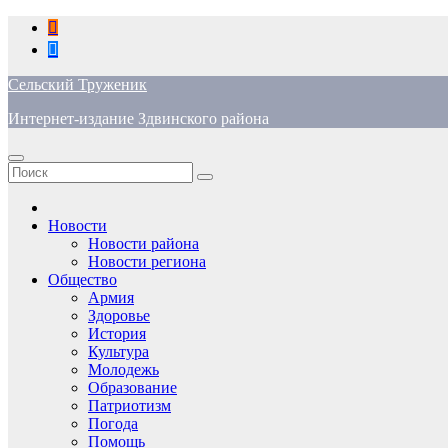
Перейти
к
содержимому
Сельский Труженик
Интернет-издание Здвинского района
Новости
Новости района
Новости региона
Общество
Армия
Здоровье
История
Культура
Молодежь
Образование
Патриотизм
Погода
Помощь