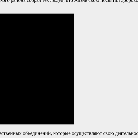
ого района собрал тех людей, кто жизнь свою посвятил доброво
ственных объединений, которые осуществляют свою деятельнос