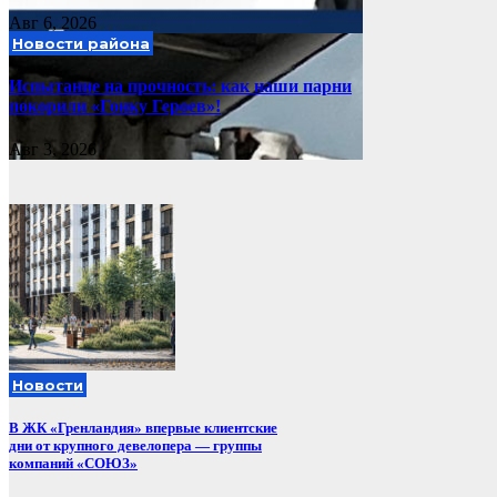
Авг 6, 2026
Новости района
Испытание на прочность: как наши парни
покорили «Гонку Героев»!
Авг 3, 2026
Новости
В ЖК «Гренландия» впервые клиентские
дни от крупного девелопера — группы
компаний «СОЮЗ»