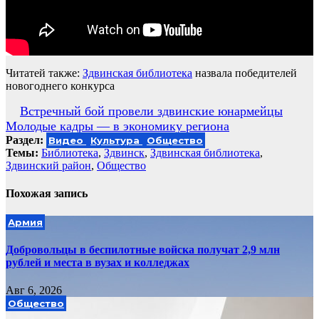
Читатей также:
Здвинская библиотека
назвала победителей
новогоднего конкурса
Навигация
Встречный бой провели здвинские юнармейцы
Молодые кадры — в экономику региона
по
Раздел:
Видео
Культура
Общество
записям
Темы:
Библиотека
,
Здвинск
,
Здвинская библиотека
,
Здвинский район
,
Общество
Похожая запись
Армия
Добровольцы в беспилотные войска получат 2,9 млн
рублей и места в вузах и колледжах
Авг 6, 2026
Общество