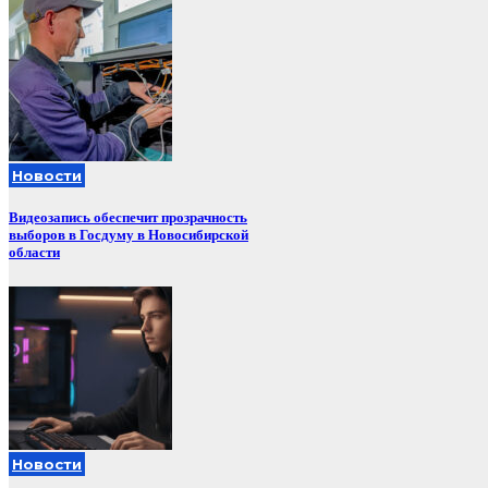
Новости
Видеозапись обеспечит прозрачность
выборов в Госдуму в Новосибирской
области
Новости