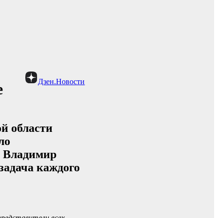
Дзен.Новости
е
ой области
ло
. Владимир
задача каждого
представители всех