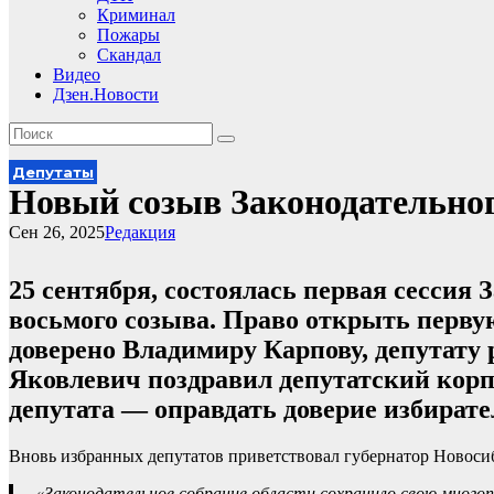
Криминал
Пожары
Скандал
Видео
Дзен.Новости
Депутаты
Новый созыв Законодательног
Сен 26, 2025
Редакция
25 сентября, состоялась первая сессия
восьмого созыва. Право открыть перву
доверено Владимиру Карпову, депутату
Яковлевич поздравил депутатский корпу
депутата — оправдать доверие избирател
Вновь избранных депутатов приветствовал губернатор Новоси
«Законодательное собрание области сохранило свою много