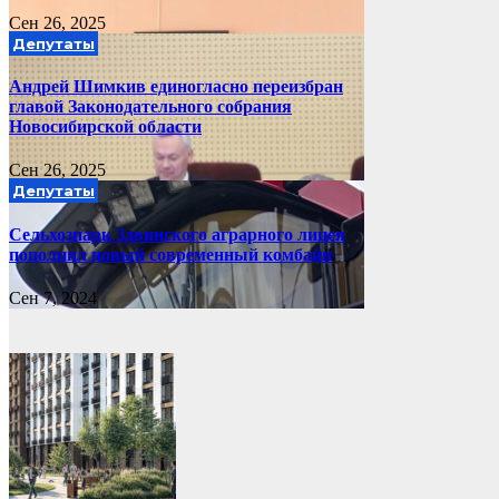
Сен 26, 2025
Депутаты
Андрей Шимкив единогласно переизбран
главой Законодательного собрания
Новосибирской области
Сен 26, 2025
Депутаты
Сельхозпарк Здвинского аграрного лицея
пополнил новый современный комбайн
Сен 7, 2024