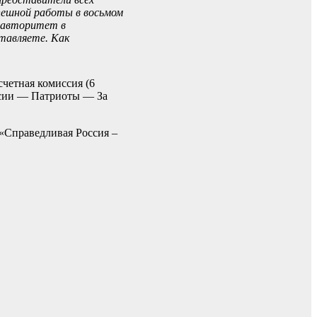
пешной работы в восьмом
й авторитет в
ставляете. Как
счетная комиссия (6
оссии — Патриоты — За
 «Справедливая Россия –