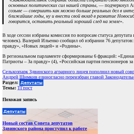
основных политических сил нашей страны
, — подчеркнул 
созыве — совершить как можно больше реальных дел в инте
ближайшие годы, ну и внести свой вклад в развитие Новоси
говорится, оставить реальный хороший след на земле
».
В ходе сессии избраны комиссия по вопросам статуса депутата и
человек). Валерий Ильенко сообщил об избрании 76 депутатов
правду», «Новых людей» и «Родины».
В региональном парламенте сформированы 6 фракций: «Единая 
Патриоты – За правду» (4), «Российская партия пенсионеров з
Навигация
Сельхозпарк Здвинского аграрного лицея пополнил новый со
Андрей Шимкив единогласно переизбран главой Законодатель
по
Раздел:
Депутаты
записям
Темы:
ТГпост
Похожая запись
Депутаты
Новый состав Совета депутатов
Здвинского района приступил к работе