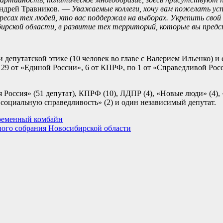
Андрей Травников. —
Уважаемые коллеги, хочу вам пожелать ус
ресах тех людей, кто вас поддержал на выборах. Укрепить сво
бирской области, в развитие тех территорий, которые вы пред
 депутатской этике (10 человек во главе с Валерием Ильенко) и 
: 29 от «Единой России», 6 от КПРФ, по 1 от «Справедливой Р
Россия» (51 депутат), КПРФ (10), ЛДПР (4), «Новые люди» (4),
а социальную справедливость» (2) и один независимый депутат.
временный комбайн
ного собрания Новосибирской области