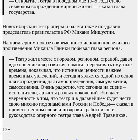
— Открытие театра в победном мае 1945 года стало
символом возрождения мирной жизни — сказал глава
государства.
Новосибирский театр оперы и балета также поздравил
председатель правительства РФ Михаил Мишустин.
На премьерном показе современного исполнения великого
произведения Михаила Глинки побывал глава региона.
— Театр жил вместе с городом, регионом, страной, давал
вдохновение для развития, помогал переживать смутные
времена, доказывал, что истинные ценности важнее
временных увлечений, и сегодня является одной из основ
для возрождения, для самоопределения, самоуважения,
самосознания. Очень радостно, что сегодня на сцене –
исполнители, артисты разных поколений. Это даёт
уверенность в том, что театр и в дальнейшем будет нести
свою миссию под знамёнами России и Победы— сказал в
приветственном слове и поздравил работников и
руководство оперного театра глава Андрей Травников.
12+