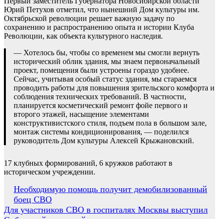
Первый заместитель Губернатора Новосибирской области
Юрий Петухов отметил, что нынешний Дом культуры им.
Октябрьской революции решает важную задачу по
сохранению и распространению опыта и истории Клуба
Революции, как объекта культурного наследия.
— Хотелось бы, чтобы со временем мы смогли вернуть
исторический облик здания, мы знаем первоначальный
проект, помещения были устроены гораздо удобнее.
Сейчас, учитывая особый статус здания, мы стараемся
проводить работы для повышения зрительского комфорта и
соблюдения технических требований. В частности,
планируется косметический ремонт фойе первого и
второго этажей, насыщение элементами
конструктивистского стиля, подъем пола в большом зале,
монтаж системы кондиционирования, — поделился
руководитель Дом культуры Алексей Крыжановский.
17 клубных формирований, 6 кружков работают в
историческом учреждении.
Навигация
Необходимую помощь получит демобилизованный
боец СВО
по
Для участников СВО в госпиталях Москвы выступил
записям