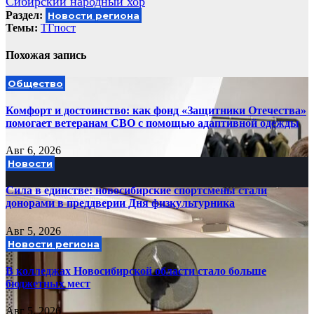
Сибирский народный хор
Раздел:
Новости региона
Темы:
ТГпост
Похожая запись
Общество
Комфорт и достоинство: как фонд «Защитники Отечества»
помогает ветеранам СВО с помощью адаптивной одежды
Авг 6, 2026
Новости
Сила в единстве: новосибирские спортсмены стали
донорами в преддверии Дня физкультурника
Авг 5, 2026
Новости региона
В колледжах Новосибирской области стало больше
бюджетных мест
Авг 5, 2026