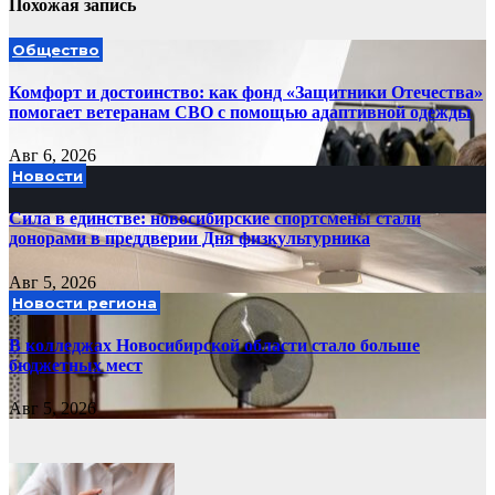
Похожая запись
Общество
Комфорт и достоинство: как фонд «Защитники Отечества»
помогает ветеранам СВО с помощью адаптивной одежды
Авг 6, 2026
Новости
Сила в единстве: новосибирские спортсмены стали
донорами в преддверии Дня физкультурника
Авг 5, 2026
Новости региона
В колледжах Новосибирской области стало больше
бюджетных мест
Авг 5, 2026