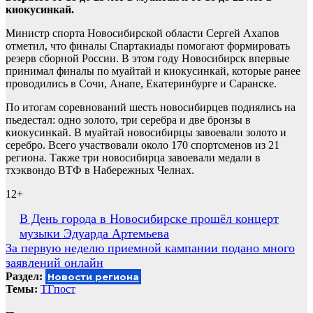
киокусинкай.
Министр спорта Новосибирской области Сергей Ахапов
отметил, что финалы Спартакиады помогают формировать
резерв сборной России. В этом году Новосибирск впервые
принимал финалы по муайтай и киокусинкай, которые ранее
проводились в Сочи, Анапе, Екатеринбурге и Саранске.
По итогам соревнований шесть новосибирцев поднялись на
пьедестал: одно золото, три серебра и две бронзы в
киокусинкай. В муайтай новосибирцы завоевали золото и
серебро. Всего участвовали около 170 спортсменов из 21
региона. Также три новосибирца завоевали медали в
тхэквондо ВТФ в Набережных Челнах.
12+
Навигация
В День города в Новосибирске прошёл концерт
музыки Эдуарда Артемьева
по
За первую неделю приемной кампании подано много
записям
заявлений онлайн
Раздел:
Новости региона
Темы:
ТГпост