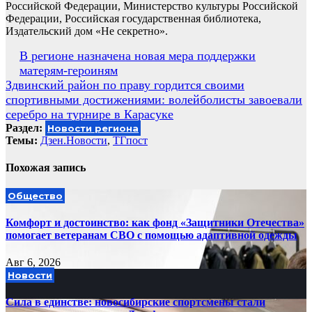
Российской Федерации, Министерство культуры Российской
Федерации, Российская государственная библиотека,
Издательский дом «Не секретно».
Навигация
В регионе назначена новая мера поддержки
матерям-героиням
по
Здвинский район по праву гордится своими
записям
спортивными достижениями: волейболисты завоевали
серебро на турнире в Карасуке
Раздел:
Новости региона
Темы:
Дзен.Новости
,
ТГпост
Похожая запись
Общество
Комфорт и достоинство: как фонд «Защитники Отечества»
помогает ветеранам СВО с помощью адаптивной одежды
Авг 6, 2026
Новости
Сила в единстве: новосибирские спортсмены стали