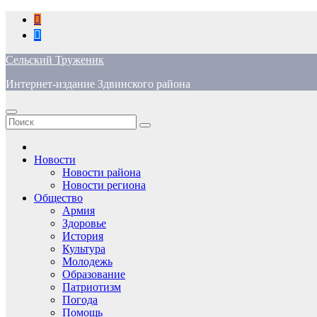
Перейти
к
содержимому
Сельский Труженик
Интернет-издание Здвинского района
Новости
Новости района
Новости региона
Общество
Армия
Здоровье
История
Культура
Молодежь
Образование
Патриотизм
Погода
Помощь