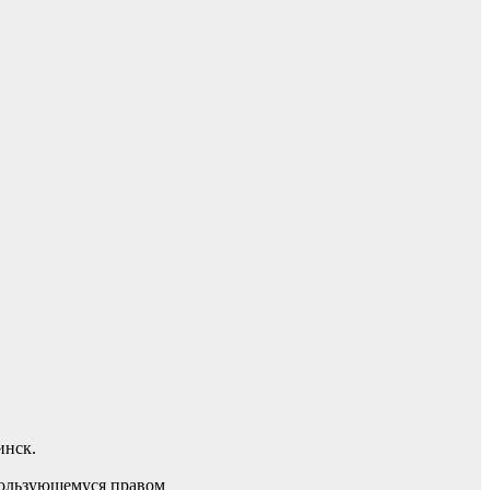
инск.
пользующемуся правом