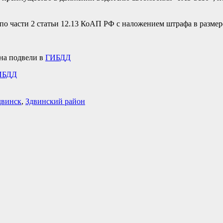
 части 2 статьи 12.13 КоАП РФ с наложением штрафа в размере
она подвели в
ГИБДД
ГИБДД
двинск
,
Здвинский район