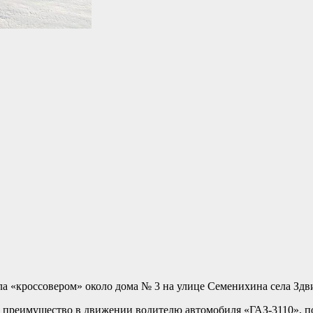
яла «кроссовером» около дома № 3 на улице Семенихина села Здв
ла преимущество в движении водителю автомобиля «ГАЗ-3110», 