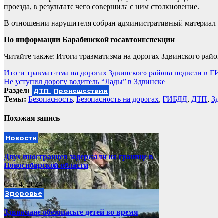
проезда, в результате чего совершила с ним столкновение.
В отношении нарушителя собран административный материал по
По информации Барабинской госавтоинспекции
Читайте также: Итоги травматизма на дорогах Здвинского рай
Навигация
Итоги травматизма на дорогах Здвинского района подвели в 
Не уступил дорогу водитель “Лады” в Здвинске
по
Раздел:
ДТП
Происшествия
записям
Темы:
Безопасность
,
Безопасность на дорогах
,
ГИБДД
,
ДТП
,
З
Похожая запись
Новости
Двух иностранцев задержали на границе в
Новосибирской области
Сен 4, 2024
Здоровье
Здвинчане обезопасьте детей во время