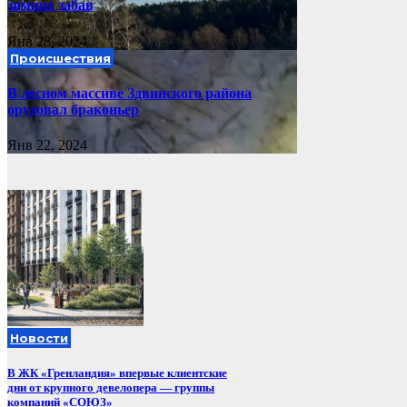
зимних забав
Янв 28, 2024
Происшествия
В лесном массиве Здвинского района
орудовал браконьер
Янв 22, 2024
Новости
В ЖК «Гренландия» впервые клиентские
дни от крупного девелопера — группы
компаний «СОЮЗ»