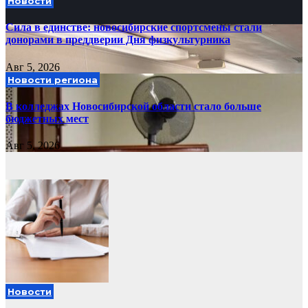
Новости
Сила в единстве: новосибирские спортсмены стали
донорами в преддверии Дня физкультурника
Авг 5, 2026
Новости региона
В колледжах Новосибирской области стало больше
бюджетных мест
Авг 5, 2026
Новости