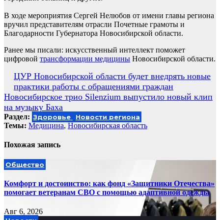
В ходе мероприятия Сергей Нелюбов от имени главы региона
вручил представителям отрасли Почетные грамоты и
Благодарности Губернатора Новосибирской области.
Ранее мы писали: искусственный интеллект поможет
цифровой
трансформации медицины
Новосибирской области.
Навигация
ЦУР Новосибирской области будет внедрять новые
практики работы с обращениями граждан
по
Новосибирское трио Silenzium выпустило новый клип
записям
на музыку Баха
Раздел:
Здоровье
Новости региона
Темы:
Медицина
,
Новосибирская область
Похожая запись
Общество
Комфорт и достоинство: как фонд «Защитники Отечества»
помогает ветеранам СВО с помощью адаптивной одежды
Авг 6, 2026