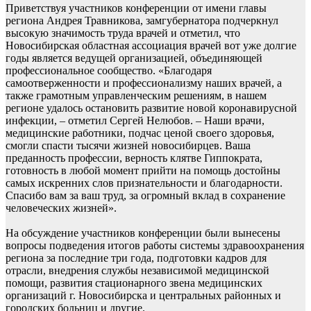
Приветствуя участников конференции от имени главы
региона Андрея Травникова, замгубернатора подчеркнул
высокую значимость труда врачей и отметил, что
Новосибирская областная ассоциация врачей вот уже долгие
годы является ведущей организацией, объединяющей
профессиональное сообщество. «Благодаря
самоотверженности и профессионализму наших врачей, а
также грамотным управленческим решениям, в нашем
регионе удалось остановить развитие новой коронавирусной
инфекции, – отметил Сергей Нелюбов. – Наши врачи,
медицинские работники, подчас ценой своего здоровья,
смогли спасти тысячи жизней новосибирцев. Ваша
преданность профессии, верность клятве Гиппократа,
готовность в любой момент прийти на помощь достойны
самых искренних слов признательности и благодарности.
Спасибо вам за ваш труд, за огромный вклад в сохранение
человеческих жизней».
На обсуждение участников конференции были вынесены
вопросы подведения итогов работы системы здравоохранения
региона за последние три года, подготовки кадров для
отрасли, внедрения службы независимой медицинской
помощи, развития стационарного звена медицинских
организаций г. Новосибирска и центральных районных и
городских больниц и другие.