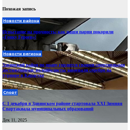
Похожая запись
Новости района
Испытание на прочность: как наши парни покорили
«Гонку Героев»!
Авг 3, 2026
Новости региона
Здвинский район по праву гордится своими спортивными
достижениями: волейболисты завоевали серебро на
турнире в Карасуке
Мар 3, 2026
Спорт
С 1 декабря в Здвинском районе стартовала XXI Зимняя
Спартакиада муниципальных образований
Дек 11, 2025