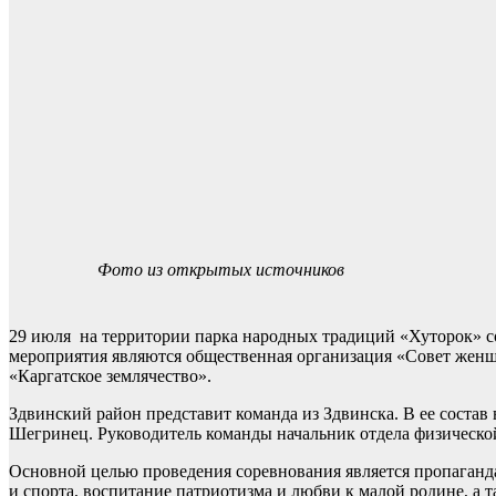
Фото из открытых источников
29 июля на территории парка народных традиций «Хуторок» со
мероприятия являются общественная организация «Совет женщ
«Каргатское землячество».
Здвинский район представит команда из Здвинска. В ее соста
Шегринец. Руководитель команды начальник отдела физической
Основной целью проведения соревнования является пропаганда
и спорта, воспитание патриотизма и любви к малой родине, а