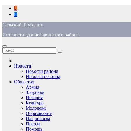
Перейти
к
содержимому
Сельский Труженик
Интернет-издание Здвинского района
Новости
Новости района
Новости региона
Общество
Армия
Здоровье
История
Культура
Молодежь
Образование
Патриотизм
Погода
Помощь