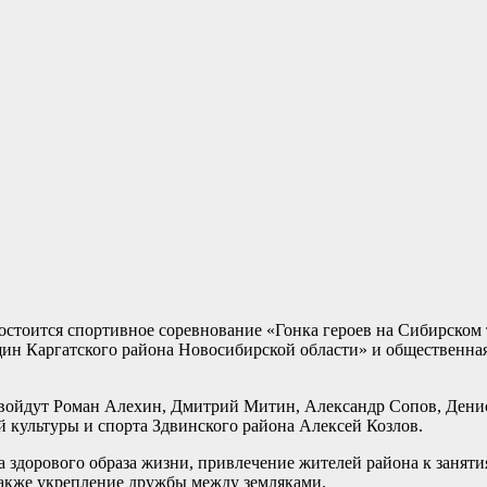
стоится спортивное соревнование «Гонка героев на Сибирском 
ин Каргатского района Новосибирской области» и общественна
в войдут Роман Алехин, Дмитрий Митин, Александр Сопов, Дени
 культуры и спорта Здвинского района Алексей Козлов.
 здорового образа жизни, привлечение жителей района к занят
 также укрепление дружбы между земляками.