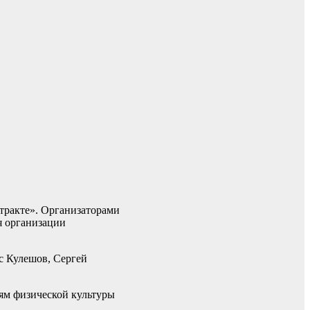
тракте». Организаторами
я организации
с Кулешов, Сергей
иям физической культуры