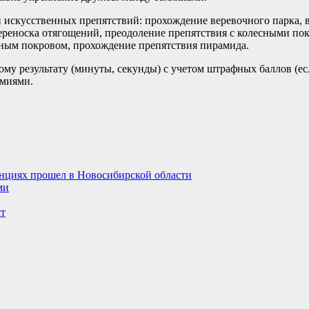
и искусственных препятствий: прохождение веревочного парка,
переноска отягощений, преодоление препятствия с колесными п
жным покровом, прохождение препятствия пирамида.
у результату (минуты, секунды) с учетом штрафных баллов (есл
емиями.
анциях прошел в Новосибирской области
ми
т