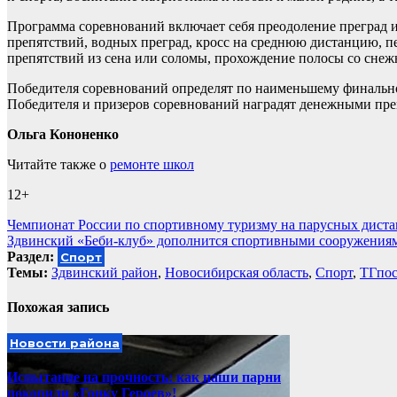
Программа соревнований включает себя преодоление преград 
препятствий, водных преград, кросс на среднюю дистанцию, 
препятствий из сена или соломы, прохождение полосы со сне
Победителя соревнований определят по наименьшему финальном
Победителя и призеров соревнований наградят денежными пр
Ольга Кононенко
Читайте также о
ремонте школ
12+
Навигация
Чемпионат России по спортивному туризму на парусных дист
Здвинский «Беби-клуб» дополнится спортивными сооружения
по
Раздел:
Спорт
записям
Темы:
Здвинский район
,
Новосибирская область
,
Спорт
,
ТГпос
Похожая запись
Новости района
Испытание на прочность: как наши парни
покорили «Гонку Героев»!