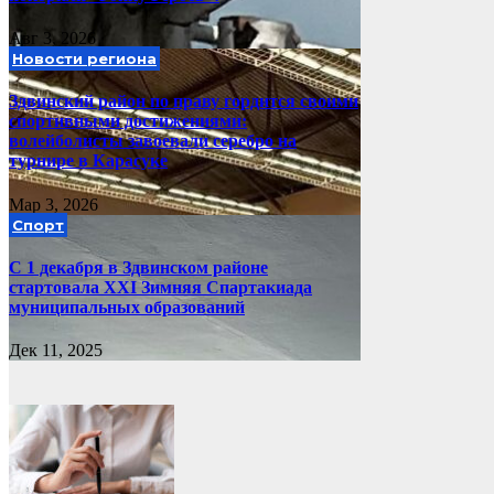
Авг 3, 2026
Новости региона
Здвинский район по праву гордится своими
спортивными достижениями:
волейболисты завоевали серебро на
турнире в Карасуке
Мар 3, 2026
Спорт
С 1 декабря в Здвинском районе
стартовала XXI Зимняя Спартакиада
муниципальных образований
Дек 11, 2025