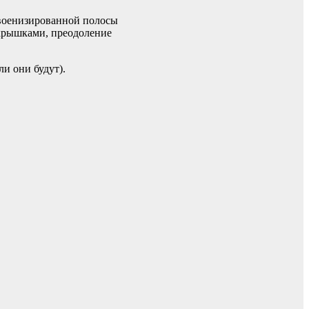
 военизированной полосы
окрышками, преодоление
и они будут).