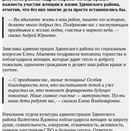
важность участия женщин в жизни Здвинского района,
отметив, что без них многие дела просто остановились бы.
— Вы вдыхаете жизнь в наш район, пишете его историю,
делаете много добрых дел. Поздравляю вас с наступающим
праздником и желаю любви, счастья и мирного неба, —
сказал Андрей Юрьевич.
Замглавы администрации Здвинского района по социальным
вопросам Елена Абаимова поздравила виновниц торжества и
поблагодарила женщин, которые дарят тепло и доброту
пожилым, одиноким гражданам и делают наш район краше и
уютнее.
— С праздником вас, милые женщины! Особая
благодарность тем, кто воспитывает детей и уже
вырастил их, кто помогает формировать будущее
поколение. Наше главное счастье — материнство. Пусть
ваши дети радуют вас, — сказала Елена Владимировна.
Начальник отдела культуры администрации Здвинского
района Валентина Вдовина поблагодарила женщин за широту
души, сознательность, альтруизм, отзывчивость, активность,
помощь участникам СВО и большие сердца. Отметила