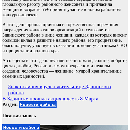
глобальную работу районного женсовета и пригласила
женщин в возрасте 55+ принять участие в новом районном
конкурсе-проекте.
В этот день прошла приятная и торжественная церемония
награждения коллективов организаций и сельсоветов
Здвинского района в лице женщин, каждая из которых вносит
большой вклад в развитие нашего района, его процветание,
благополучие, участвует в оказании помощи участникам СВО
и процветании родного края.
А со сцены в этот день звучали песни о маме, солнце, доброте,
цветах, любви, России и самом прекрасном и нежном
создании человечества — женщине, мудрой хранительнице
семейных ценностей.
Навигация
Знак отличия вручен жительнице Здвинского
района
по
В Здвинске прошла акция в честь 8 Марта
записям
Раздел:
Новости района
Похожая запись
Новости района