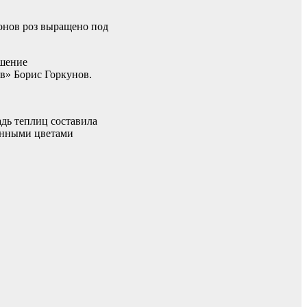
ионов роз выращено под
ышение
в» Борис Горкунов.
адь теплиц составила
венными цветами