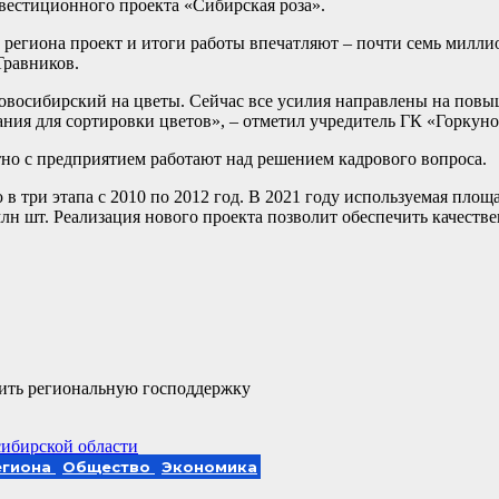
нвестиционного проекта «Сибирская роза».
о региона проект и итоги работы впечатляют – почти семь милл
Травников.
овосибирский на цветы. Сейчас все усилия направлены на пов
ания для сортировки цветов», – отметил учредитель ГК «Горкуно
тно с предприятием работают над решением кадрового вопроса.
 три этапа с 2010 по 2012 год. В 2021 году используемая площ
 млн шт. Реализация нового проекта позволит обеспечить качест
ить региональную господдержку
ибирской области
егиона
Общество
Экономика