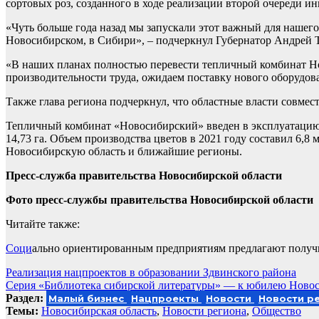
сортовых роз, созданного в ходе реализации второй очереди и
«Чуть больше года назад мы запускали этот важный для нашег
Новосибирском, в Сибири», – подчеркнул Губернатор Андрей 
«В наших планах полностью перевести тепличный комбинат Н
производительности труда, ожидаем поставку нового оборудов
Также глава региона подчеркнул, что областные власти совмес
Тепличный комбинат «Новосибирский» введен в эксплуатацию в
14,73 га. Объем производства цветов в 2021 году составил 6,8
Новосибирскую область и ближайшие регионы.
Пресс-служба правительства Новосибирской области
Фото пресс-службы правительства Новосибирской области
Читайте также:
Соци
ально ориентированным предприятиям предлагают получ
Навигация
Реализация нацпроектов в образовании Здвинского района
Серия «Библиотека сибирской литературы» — к юбилею Новос
по
Раздел:
Малый бизнес
Нацпроекты
Новости
Новости р
записям
Темы:
Новосибирская область
,
Новости региона
,
Общество