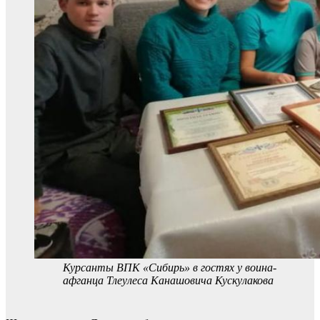
Курсанты ВПК «Сибирь» в гостях у воина-
афганца Тлеулеса Канашовича Кускулакова