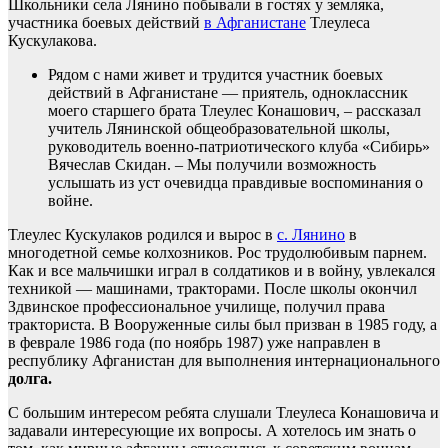
Школьники села Лянино побывали в гостях у земляка,
участника боевых действий
в Афганистане
Тлеулеса
Кускулакова.
Рядом с нами живет и трудится участник боевых
действий в Афганистане — приятель, одноклассник
моего старшего брата Тлеулес Конашович, – рассказал
учитель Лянинской общеобразовательной школы,
руководитель военно-патриотического клуба «Сибирь»
Вячеслав Скидан. – Мы получили возможность
услышать из уст очевидца правдивые воспоминания о
войне.
Тлеулес Кускулаков родился и вырос в
с. Лянино
в
многодетной семье колхозников. Рос трудолюбивым парнем.
Как и все мальчишки играл в солдатиков и в войну, увлекался
техникой — машинами, тракторами. После школы окончил
Здвинское профессиональное училище, получил права
тракториста. В Вооруженные силы был призван в 1985 году, а
в феврале 1986 года (по ноябрь 1987) уже направлен в
республику Афганистан для выполнения интернационального
долга.
С большим интересом ребята слушали Тлеулеса Конашовича и
задавали интересующие их вопросы. А хотелось им знать о