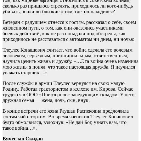
том, как мирные афганцы относились к советским воинам,
сколько раз пришлось стрелять, приходилось ли кого-нибудь
убивать, знали ли близкие о том, где он находился?
Ветеран с радушием отнесся к гостям, рассказал о себе, своем
жизненном пути, о том, как они оказались участниками
боевых действий, как не раз попадали под обстрелы, как
приходилось не расставаться с автоматом ни днем, ни ночью
Тлеулес Конашович считает, что война сделала его волевым
человеком, серьезным, принципиальным, ответственным,
научила ценить жизнь и дружбу. «…Эта война очень изменила
мою жизнь, я понял, что такое настоящая дружба. Я научился
уважать старших…».
После службы в армии Тлеулес вернулся на свою малую
Родину. Работал трактористом в колхозе им. Кирова. Сейчас
трудится в ООО «Приозерное» заведующим складом. У него
дружная семья — жена, дочь, сын, внук.
В конце встречи его жена Раушан Распековна предложила
гостям чай с тортом. Во время чаепития Тлеулес Конашович
будто обмолвился, вздохнув: «Не дай Бог, узнать вам, что
такое война…».
Вячеслав Скидан