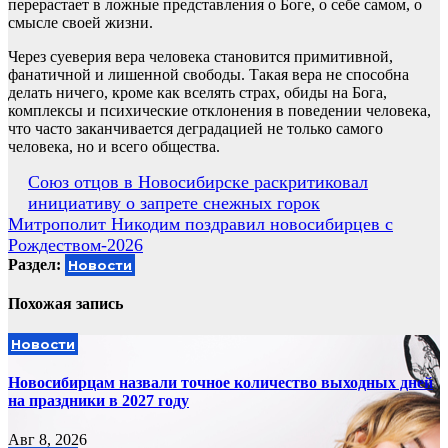
перерастает в ложные представления о Боге, о себе самом, о
смысле своей жизни.
Через суеверия вера человека становится примитивной,
фанатичной и лишенной свободы. Такая вера не способна
делать ничего, кроме как вселять страх, обиды на Бога,
комплексы и психические отклонения в поведении человека,
что часто заканчивается деградацией не только самого
человека, но и всего общества.
Навигация
Союз отцов в Новосибирске раскритиковал
инициативу о запрете снежных горок
по
Митрополит Никодим поздравил новосибирцев с
записям
Рождеством-2026
Раздел:
Новости
Похожая запись
Новости
Новосибирцам назвали точное количество выходных дней
на праздники в 2027 году
Авг 8, 2026