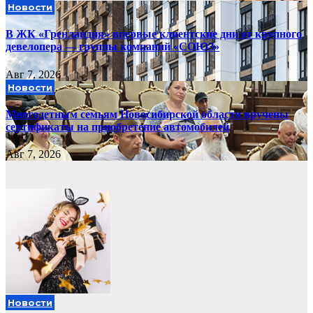
Новости
В ЖК «Гренландия» впервые клиентские дни от крупного
девелопера — группы компаний «СОЮЗ»
Авг 7, 2026
Новости
Многодетным семьям Новосибирской области вручены
сертификаты на приобретение автомобилей
Авг 7, 2026
Новости