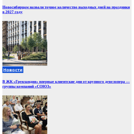
Новосибирцам назвали точное количество выходных дней на праздники
в 2027 году
Новости
В ЖК «Гренландия» впервые клиентские дни от крупного девелопера —
группы компаний «СОЮЗ»