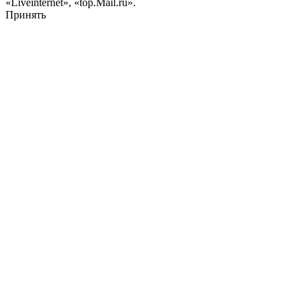
«Liveinternet», «top.Mail.ru».
Принять