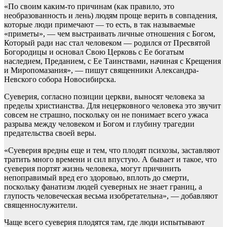
«По своим каким-то причинам (как правило, это
необразованность и лень) людям проще верить в совпадения,
которые люди примечают — то есть, в так называемые
«приметы», — чем выстраивать личные отношения с Богом,
Который ради нас стал человеком — родился от Пресвятой
Богородицы и основал Свою Церковь с Ее богатым
наследием, Преданием, с Ее Таинствами, начиная с Крещения
и Миропомазания», — пишут священники Александра-
Невского собора Новосибирска.
Суеверия, согласно позиции церкви, выносят человека за
пределы христианства. Для нецерковного человека это звучит
совсем не страшно, поскольку он не понимает всего ужаса
разрыва между человеком и Богом и глубину трагедии
предательства своей веры.
«Суеверия вредны еще и тем, что плодят психозы, заставляют
тратить много времени и сил впустую. А бывает и такое, что
суеверия портят жизнь человека, могут причинить
непоправимый вред его здоровью, вплоть до смерти,
поскольку фанатизм людей суеверных не знает границ, а
глупость человеческая весьма изобретательна», — добавляют
священнослужители.
Чаще всего суеверия плодятся там, где люди испытывают