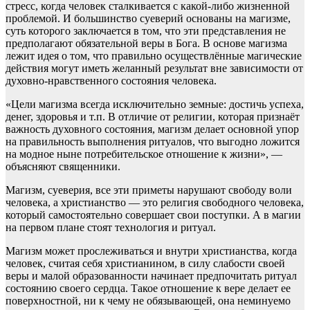
стресс, когда человек сталкивается с какой-либо жизненной
проблемой. И большинство суеверий основаны на магизме,
суть которого заключается в том, что эти представления не
предполагают обязательной веры в Бога. В основе магизма
лежит идея о том, что правильно осуществлённые магические
действия могут иметь желанный результат вне зависимости от
духовно-нравственного состояния человека.
«Цели магизма всегда исключительно земные: достичь успеха,
денег, здоровья и т.п. В отличие от религии, которая признаёт
важность духовного состояния, магизм делает основной упор
на правильность выполнения ритуалов, что выгодно ложится
на модное ныне потребительское отношение к жизни», —
объясняют священники.
Магизм, суеверия, все эти приметы нарушают свободу воли
человека, а христианство — это религия свободного человека,
который самостоятельно совершает свои поступки. А в магии
на первом плане стоят технология и ритуал.
Магизм может прослеживаться и внутри христианства, когда
человек, считая себя христианином, в силу слабости своей
веры и малой образованности начинает предпочитать ритуал
состоянию своего сердца. Такое отношение к вере делает ее
поверхностной, ни к чему не обязывающей, она неминуемо