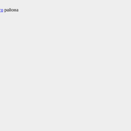
го
района