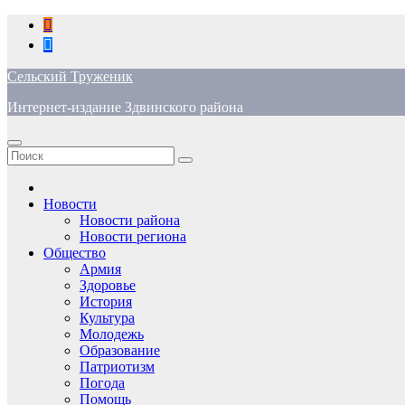
Перейти
к
содержимому
Сельский Труженик
Интернет-издание Здвинского района
Новости
Новости района
Новости региона
Общество
Армия
Здоровье
История
Культура
Молодежь
Образование
Патриотизм
Погода
Помощь