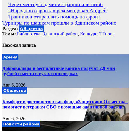
Навигация
Через местную администрацию или штаб
«Народного фронта» рекомендовал Андрей
по
Травников отправлять помощь на фронт
записям
Турниры по шашкам прошли в Здвинском районе
Раздел:
Общество
Темы:
Библиотека
,
Здвинский район
,
Конкурс
,
ТГпост
Похожая запись
Армия
Добровольцы в беспилотные войска получат 2,9 млн
рублей и места в вузах и колледжах
Авг 6, 2026
Общество
Комфорт и достоинство: как фонд «Защитники Отечества»
помогает ветеранам СВО с помощью адаптивной одежды
Авг 6, 2026
Новости района