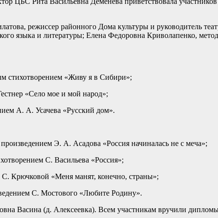
ктор ЦБС Рита Васильевна Деменева приветствовала участников 
атова, режиссер районного Дома культуры и руководитель теат
ого языка и литературы; Елена Федоровна Криволапенко, метод
ным стихотворением «Живу я в Сибири»;
Гестнер «Село мое и мой народ»;
ием А. А. Усачева «Русский дом».
произведением Э. А. Асадова «Россия начиналась не с меча»;
ихотворением С. Васильева «Россия»;
 С. Крючковой «Меня манят, конечно, страны»;
зведением С. Мостового «Любите Родину».
вна Васина (д. Алексеевка). Всем участникам вручили диплом