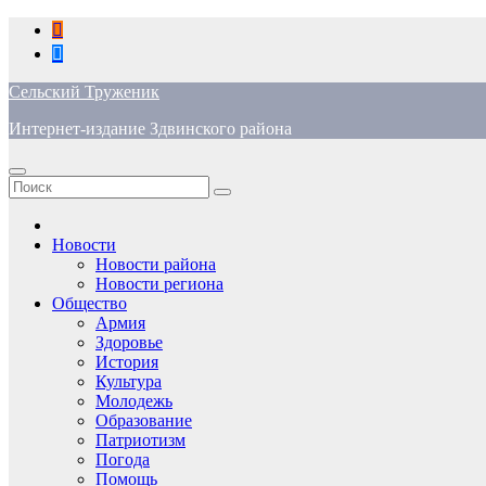
Перейти
к
содержимому
Сельский Труженик
Интернет-издание Здвинского района
Новости
Новости района
Новости региона
Общество
Армия
Здоровье
История
Культура
Молодежь
Образование
Патриотизм
Погода
Помощь