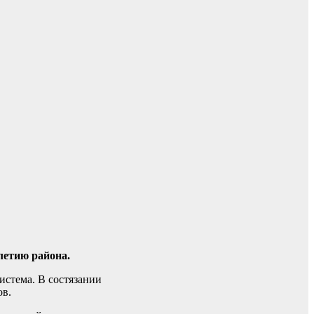
летию района.
истема. В состязании
ов.