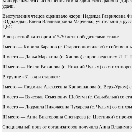
Конкурс начался с исполнения гимна Здвинского района. Дире
удачи.
Выступления чтецов оценивало жюри: Надежда Гавриловна Фил
«Однажды»; Елена Владимировна Марченко, учительница русск
ЦБС.
В возрастной категории «15-30 лет» победителями стали:
I место — Кирилл Баранов (с. Старогорносталево) с собствен
II место — Дарья Маракина (с. Хапово) с произведением Л. П. 
III место — Нелли Виканова (с. Нижний Чулым) со стихотворен
В группе «31 год и старше»:
I место — Людмила Алексеевна Кривошапова (с. Верх-Урюм) с 
II место — Вячеслав Семенович Щебетун (с. Сарыбалык) со ст
II место — Людмила Николаевна Чухарева (с. Чулым) со стихом
III место — Анна Викторовна Снегирева (с. Цветники) с прои
Специальный приз от организаторов получила Анна Владимиро