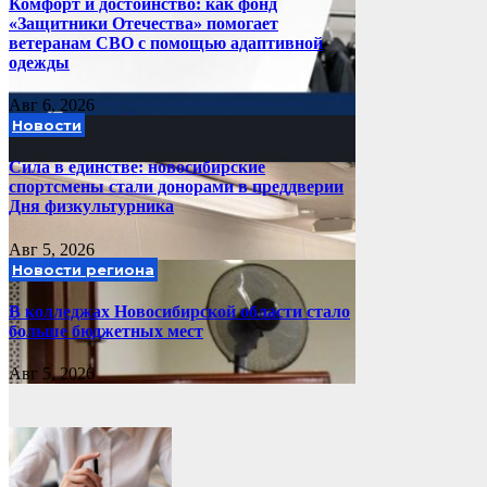
Комфорт и достоинство: как фонд
«Защитники Отечества» помогает
ветеранам СВО с помощью адаптивной
одежды
Авг 6, 2026
Новости
Сила в единстве: новосибирские
спортсмены стали донорами в преддверии
Дня физкультурника
Авг 5, 2026
Новости региона
В колледжах Новосибирской области стало
больше бюджетных мест
Авг 5, 2026