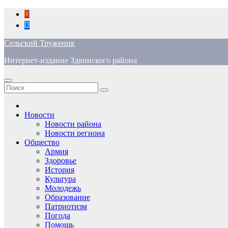
Перейти
к
содержимому
Сельский Труженик
Интернет-издание Здвинского района
Новости
Новости района
Новости региона
Общество
Армия
Здоровье
История
Культура
Молодежь
Образование
Патриотизм
Погода
Помощь