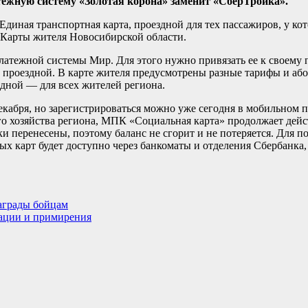
тежную систему «Золотая корона» заменит «СберТройка».
Единая транспортная карта, проездной для тех пассажиров, у ко
е Карты жителя Новосибирской области.
 платежной системы Мир. Для этого нужно привязать ее к своем
проездной. В карте жителя предусмотрены разные тарифы и аб
здной — для всех жителей региона.
декабря, но зарегистрироваться можно уже сегодня в мобильном
 хозяйства региона, МПК «Социальная карта» продолжает дейст
ки перенесены, поэтому баланс не сгорит и не потеряется. Для 
х карт будет доступно через банкоматы и отделения Сбербанка,
аграды бойцам
иации и примирения