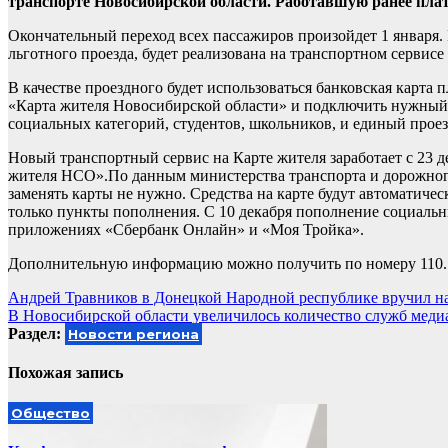
транспорте Новосибирской области. Работавшую ранее пла
Окончательный переход всех пассажиров произойдет 1 января. 
льготного проезда, будет реализована на транспортном сервис
В качестве проездного будет использоваться банковская карта
«Карта жителя Новосибирской области» и подключить нужный 
социальных категорий, студентов, школьников, и единый прое
Новый транспортный сервис на Карте жителя заработает с 23 
жителя НСО».По данным министерства транспорта и дорожного
заменять карты не нужно. Средства на карте будут автоматичес
только пункты пополнения. С 10 декабря пополнение социальны
приложениях «Сбербанк Онлайн» и «Моя Тройка».
Дополнительную информацию можно получить по номеру 110.
Навигация
Андрей Травников в Донецкой Народной республике вручил н
В Новосибирской области увеличилось количество служб мед
по
Раздел:
Новости региона
записям
Похожая запись
Общество