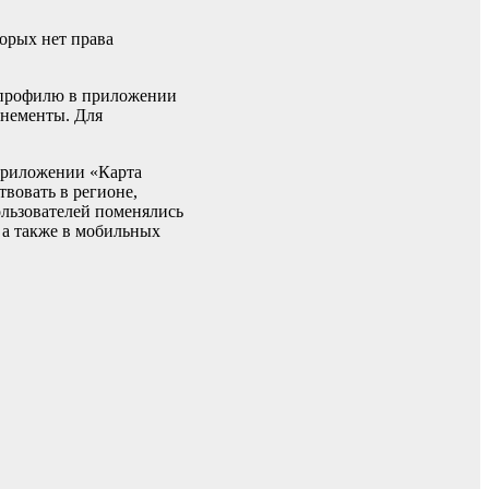
торых нет права
у профилю в приложении
онементы. Для
 приложении «Карта
вовать в регионе,
пользователей поменялись
 а также в мобильных