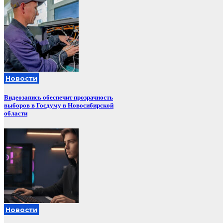
Новости
Видеозапись обеспечит прозрачность
выборов в Госдуму в Новосибирской
области
Новости