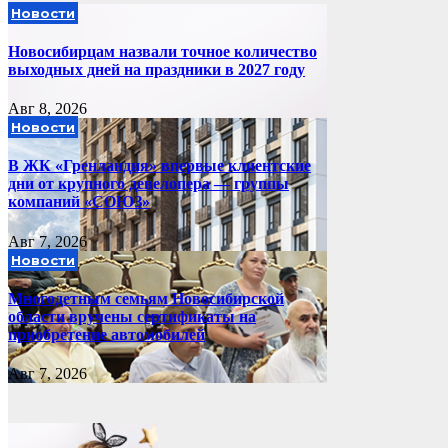
Новости
Новосибирцам назвали точное количество
выходных дней на праздники в 2027 году
Авг 8, 2026
Новости
В ЖК «Гренландия» впервые клиентские
дни от крупного девелопера — группы
компаний «СОЮЗ»
Авг 7, 2026
Новости
Многодетным семьям Новосибирской
области вручены сертификаты на
приобретение автомобилей
Авг 7, 2026