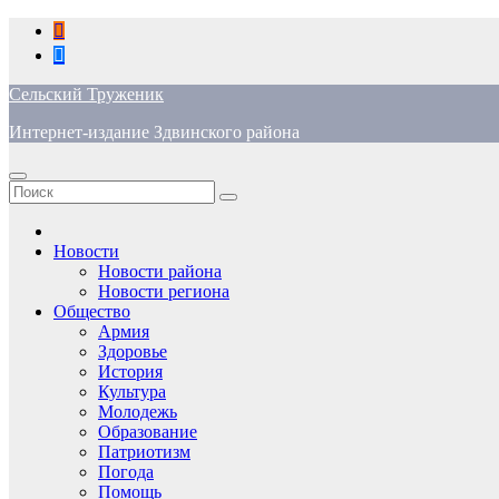
Перейти
к
содержимому
Сельский Труженик
Интернет-издание Здвинского района
Новости
Новости района
Новости региона
Общество
Армия
Здоровье
История
Культура
Молодежь
Образование
Патриотизм
Погода
Помощь