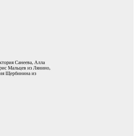
ктория Санеева, Алла
рис Мальцев из Лянино,
лия Щербинина из