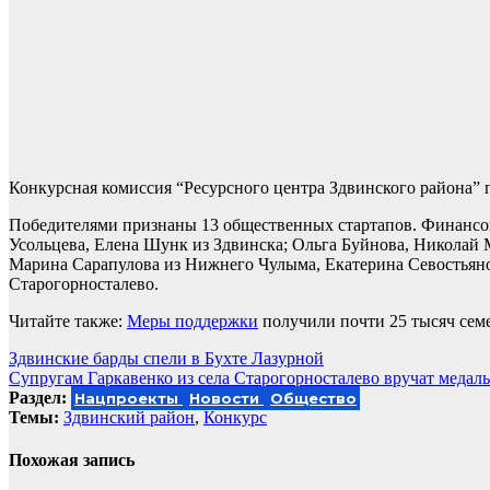
Конкурсная комиссия “Ресурсного центра Здвинского района” 
Победителями признаны 13 общественных стартапов. Финансо
Усольцева, Елена Шунк из Здвинска; Ольга Буйнова, Николай
Марина Сарапулова из Нижнего Чулыма, Екатерина Севостьян
Старогорносталево.
Читайте также:
Меры поддержки
получили почти 25 тысяч семе
Навигация
Здвинские барды спели в Бухте Лазурной
Супругам Гаркавенко из села Старогорносталево вручат медаль
по
Раздел:
Нацпроекты
Новости
Общество
записям
Темы:
Здвинский район
,
Конкурс
Похожая запись