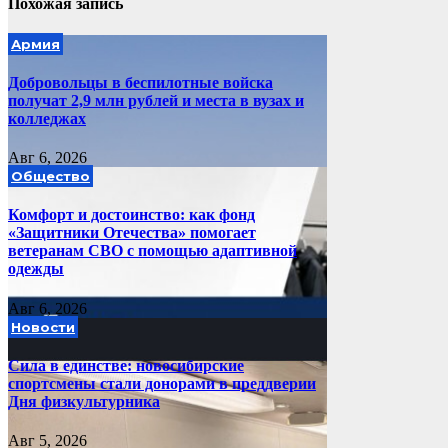
Похожая запись
Армия
Добровольцы в беспилотные войска
получат 2,9 млн рублей и места в вузах и
колледжах
Авг 6, 2026
Общество
Комфорт и достоинство: как фонд
«Защитники Отечества» помогает
ветеранам СВО с помощью адаптивной
одежды
Авг 6, 2026
Новости
Сила в единстве: новосибирские
спортсмены стали донорами в преддверии
Дня физкультурника
Авг 5, 2026