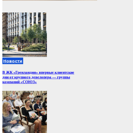
Новости
В ЖК «Гренландия» впервые клиентские
дни от крупного девелопера — группы
компаний «СОЮЗ»