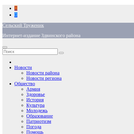
Перейти
к
содержимому
Сельский Труженик
Интернет-издание Здвинского района
Новости
Новости района
Новости региона
Общество
Армия
Здоровье
История
Культура
Молодежь
Образование
Патриотизм
Погода
Помощь