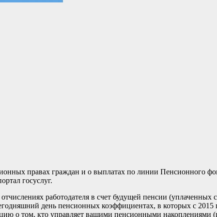
онных правах граждан и о выплатах по линии Пенсионного фон
ортал госуслуг.
отчислениях работодателя в счет будущей пенсии (уплаченных с
годняшний день пенсионных коэффициентах, в которых с 2015 
цию о том, кто управляет вашими пенсионными накоплениями (