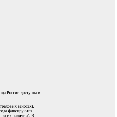
да России доступна в
траховых взносах),
года фиксируются
при их наличии). В