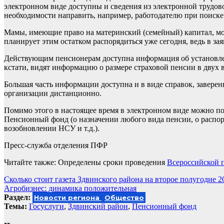
электронном виде доступны и сведения из электронной трудов
необходимости направить, например, работодателю при поиске
Мамы, имеющие право на материнский (семейный) капитал, могу
планирует этим остатком распорядиться уже сегодня, ведь в з
Действующим пенсионерам доступна информация об установле
кстати, видят информацию о размере страховой пенсии в двух в
Большая часть информации доступна и в виде справок, завер
организации дистанционно.
Помимо этого в настоящее время в электронном виде можно под
Пенсионный фонд (о назначении любого вида пенсии, о распор
возобновлении НСУ и т.д.).
Пресс-служба отделения ПФР
Читайте также: Определены сроки проведения
Всероссийской 
Навигация
Сколько стоит газета Здвинского района на второе полугодие 2
Агробизнес: динамика положительная
по
Раздел:
Новости региона
Общество
записям
Темы:
Госуслуги
,
Здвинский район
,
Пенсионный фонд