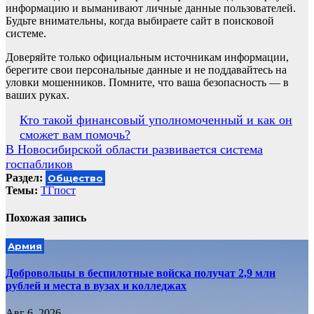
информацию и выманивают личные данные пользователей.
Будьте внимательны, когда выбираете сайт в поисковой
системе.
Доверяйте только официальным источникам информации,
берегите свои персональные данные и не поддавайтесь на
уловки мошенников. Помните, что ваша безопасность — в
ваших руках.
Навигация
Кто такой финансовый уполномоченный и как он
сможет вам помочь?
по
В Новосибирской области развивается система
записям
госпабликов
Раздел:
Общество
Темы:
ТГпост
Похожая запись
Армия
Добровольцы в беспилотные войска получат 2,9 млн
рублей и места в вузах и колледжах
Авг 6, 2026