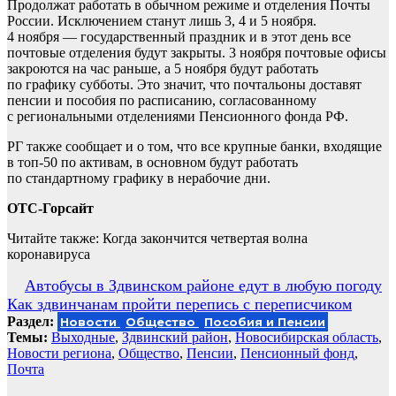
Продолжат работать в обычном режиме и отделения Почты
России. Исключением станут лишь 3, 4 и 5 ноября.
4 ноября — государственный праздник и в этот день все
почтовые отделения будут закрыты. 3 ноября почтовые офисы
закроются на час раньше, а 5 ноября будут работать
по графику субботы. Это значит, что почтальоны доставят
пенсии и пособия по расписанию, согласованному
с региональными отделениями Пенсионного фонда РФ.
РГ также сообщает и о том, что все крупные банки, входящие
в топ-50 по активам, в основном будут работать
по стандартному графику в нерабочие дни.
ОТС-Горсайт
Читайте также: Когда закончится четвертая волна
коронавируса
Навигация
Автобусы в Здвинском районе едут в любую погоду
Как здвинчанам пройти перепись с переписчиком
по
Раздел:
Новости
Общество
Пособия и Пенсии
записям
Темы:
Выходные
,
Здвинский район
,
Новосибирская область
,
Новости региона
,
Общество
,
Пенсии
,
Пенсионный фонд
,
Почта