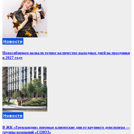
Новости
Новосибирцам назвали точное количество выходных дней на праздники
в 2027 году
Новости
В ЖК «Гренландия» впервые клиентские дни от крупного девелопера —
группы компаний «СОЮЗ»