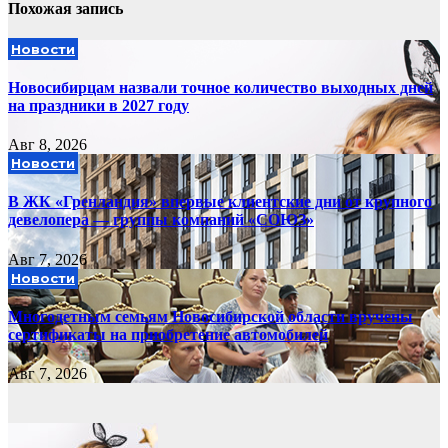
Похожая запись
Новости
Новосибирцам назвали точное количество выходных дней
на праздники в 2027 году
Авг 8, 2026
Новости
В ЖК «Гренландия» впервые клиентские дни от крупного
девелопера — группы компаний «СОЮЗ»
Авг 7, 2026
Новости
Многодетным семьям Новосибирской области вручены
сертификаты на приобретение автомобилей
Авг 7, 2026