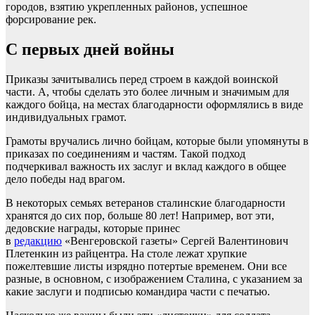
городов, взятию укрепленных районов, успешное
форсирование рек.
С первых дней войны
Приказы зачитывались перед строем в каждой воинской
части. А, чтобы сделать это более личным и значимым для
каждого бойца, на местах благодарности оформлялись в виде
индивидуальных грамот.
Грамоты вручались лично бойцам, которые были упомянуты в
приказах по соединениям и частям. Такой подход
подчеркивал важность их заслуг и вклад каждого в общее
дело победы над врагом.
В некоторых семьях ветеранов сталинские благодарности
хранятся до сих пор, больше 80 лет! Например, вот эти,
дедовские награды, которые принес
в
редакцию
«Венгеровской газеты» Сергей Валентинович
Плетенкин из райцентра. На столе лежат хрупкие
пожелтевшие листы изрядно потертые временем. Они все
разные, в основном, с изображением Сталина, с указанием за
какие заслуги и подписью командира части с печатью.