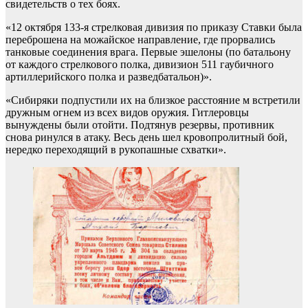
свидетельств о тех боях.
«12 октября 133-я стрелковая дивизия по приказу Ставки была
переброшена на можайское направление, где прорвались
танковые соединения врага. Первые эшелоны (по батальону
от каждого стрелкового полка, дивизион 511 гаубичного
артиллерийского полка и разведбатальон)».
«Сибиряки подпустили их на близкое расстояние м встретили
дружным огнем из всех видов оружия. Гитлеровцы
вынуждены были отойти. Подтянув резервы, противник
снова ринулся в атаку. Весь день шел кровопролитный бой,
нередко переходящий в рукопашные схватки».