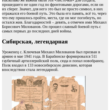
Насколько же важны были эти «листочки» для солдата,
прошедшего не один год по фронтовыми дорогами, если он
их сберег. Значит, для него это был не просто символ, в них
отражался его боевой путь. Это была его память, всё то, через
что ему пришлось пройти, места, где он мог погибнуть, но
остался жив. Благодарностей – девять, а отмечен ими Михаил
Борисович Милованов. Он прошел славный боевой путь с
самых первых до последних дней войны.
Сибирская, легендарная
Уроженец с. Ключевая Михаил Милованов был призван в
армию в мае 1941 года. В Барабинске формировался 511
гаубичный артиллерийский полк, сюда и попал новобранец.
Полк входил в 133 новосибирскую дивизию, которая
впоследствии стала легендарной.