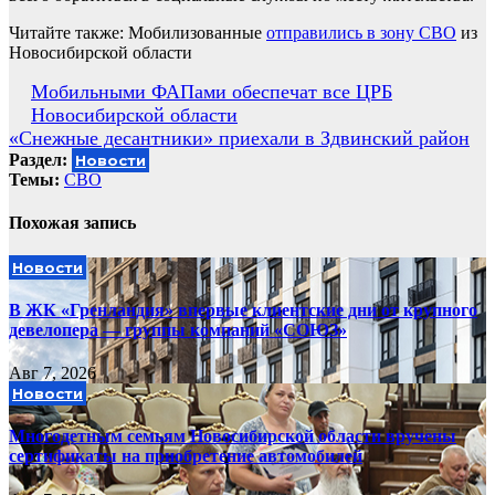
Читайте также: Мобилизованные
отправились в зону СВО
из
Новосибирской области
Навигация
Мобильными ФАПами обеспечат все ЦРБ
Новосибирской области
по
«Снежные десантники» приехали в Здвинский район
записям
Раздел:
Новости
Темы:
СВО
Похожая запись
Новости
В ЖК «Гренландия» впервые клиентские дни от крупного
девелопера — группы компаний «СОЮЗ»
Авг 7, 2026
Новости
Многодетным семьям Новосибирской области вручены
сертификаты на приобретение автомобилей