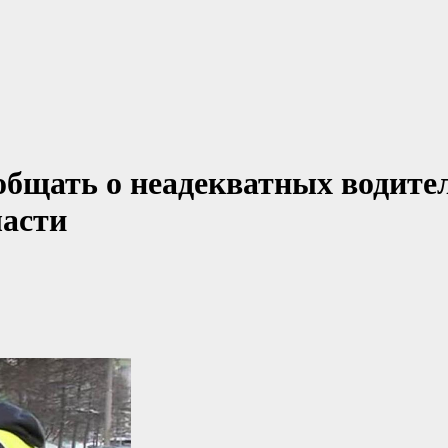
общать о неадекватных водите
ласти