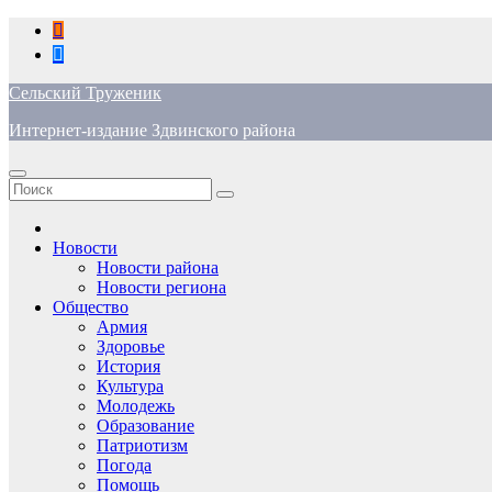
Перейти
к
содержимому
Сельский Труженик
Интернет-издание Здвинского района
Новости
Новости района
Новости региона
Общество
Армия
Здоровье
История
Культура
Молодежь
Образование
Патриотизм
Погода
Помощь