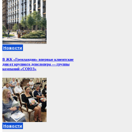
Новости
В ЖК «Гренландия» впервые клиентские
дни от крупного девелопера — группы
компаний «СОЮЗ»
Новости