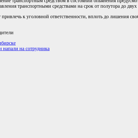
вление транспортным средством в состоянии опьянения предусм
авления транспортными средствами на срок от полутора до двух
 привлечь к уголовной ответственности, вплоть до лишения своб
дители
ибирске
и напали на сотрудника