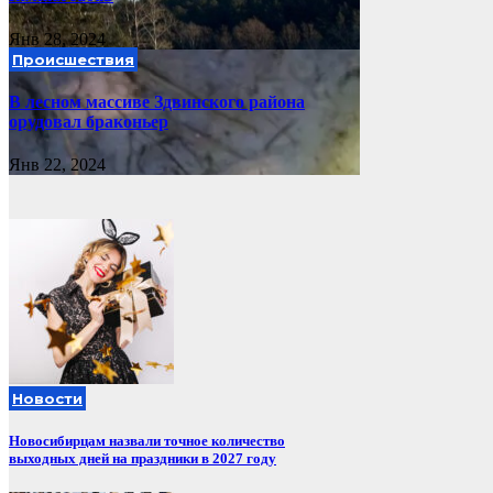
Янв 28, 2024
Происшествия
В лесном массиве Здвинского района
орудовал браконьер
Янв 22, 2024
Новости
Новосибирцам назвали точное количество
выходных дней на праздники в 2027 году