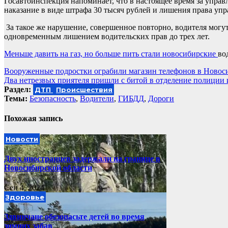
Госавтоинспекция напоминает, что в настоящее время за упра
наказание в виде штрафа 30 тысяч рублей и лишения права упр
За такое же нарушение, совершенное повторно, водителя могут
одновременным лишением водительских прав до трех лет.
Меньше давить на газ, но больше пить стали новосибирские
во
Навигация
Вооруженные подростки ограбили магазин телефонов в Новос
Два нетрезвых приятеля пришли с битой в отделение полиции 
по
Раздел:
ДТП
Происшествия
записям
Темы:
Безопасность
,
Водители
,
ГИБДД
,
Дороги
Похожая запись
Новости
Двух иностранцев задержали на границе в
Новосибирской области
Сен 4, 2024
Здоровье
Здвинчане обезопасьте детей во время
зимних забав