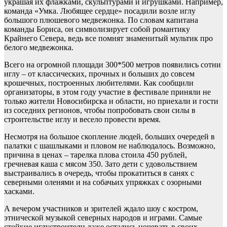
украшая их флажками, скульптурами и игрушками. Например,
команда «Умка. Любящее сердце» посадили возле иглу
большого плюшевого медвежонка. По словам капитана
команды Бориса, он символизирует собой романтику
Крайнего Севера, ведь все помнят знаменитый мультик про
белого медвежонка.
Всего на огромной площади 300*500 метров появились сотни
иглу – от классических, прочных и больших до совсем
крошечных, построенных любителями. Как сообщили
организаторы, в этом году участие в фестивале приняли не
только жители Новосибирска и области, но приехали и гости
из соседних регионов, чтобы попробовать свои силы в
строительстве иглу и весело провести время.
Несмотря на большое скопление людей, больших очередей в
палатки с шашлыками и пловом не наблюдалось. Возможно,
причина в ценах – тарелка плова стоила 450 рублей,
гречневая каша с мясом 350. Зато дети с удовольствием
выстраивались в очередь, чтобы прокатиться в санях с
северными оленями и на собачьих упряжках с озорными
хасками.
А вечером участников и зрителей ждало шоу с костром,
этнической музыкой северных народов и играми. Самые
стойкие иглустроители даже остались ночевать в своих