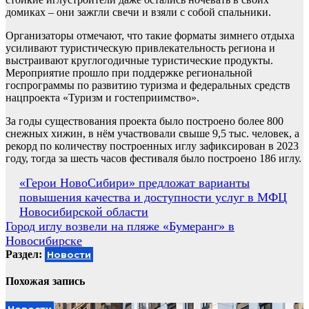
домиках – они зажгли свечи и взяли с собой спальники.
Организаторы отмечают, что такие форматы зимнего отдыха
усиливают туристическую привлекательность региона и
выстраивают круглогодичные туристические продукты.
Мероприятие прошло при поддержке региональной
госпрограммы по развитию туризма и федеральных средств
нацпроекта «Туризм и гостеприимство».
За годы существования проекта было построено более 800
снежных хижин, в нём участвовали свыше 9,5 тыс. человек, а
рекорд по количеству построенных иглу зафиксирован в 2023
году, тогда за шесть часов фестиваля было построено 186 иглу.
Навигация
«Герои НовоСибири» предложат варианты
повышения качества и доступности услуг в МФЦ
по
Новосибирской области
записям
Город иглу возвели на пляже «Бумеранг» в
Новосибирске
Раздел:
Новости
Похожая запись
Новости