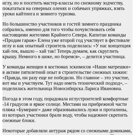
иглу, но и посетить мастер‑классы по снежному зодчеству,
покататься на северных оленях и собачьих упряжках, взять
уроки кайтинга и зимнего туризма.
Но большинство участников и гостей зимнего праздника
собрались, именно для того чтобы почувствовать себя
настоящими жителями Крайнего Севера. Капитан команды
«Продам гараж» Елена уже второй год участвует в фестивале
иглу и как опытный строитель поделилась: «У нас концепция
хай-тек, вышло – хай так! Теперь думаем, как скруглить
крышу. Немного в шоке, но боремся», – делится участница.
У команды женщин в костюмах эскимосов «Наши матрешки»
в активе пятилетний опыт в строительстве снежных хижин:
«Правда, ни разу еще не победили. Но главное – это участие,
вот мы и участвуем. Тут надо иметь технический подход», –
поделилась жительница Новосибирска Лариса Ивановна.
Погода в этом году, порадовала иглустроителей комфортные
-14 градусов и яркое солнце. Местами на прибрежной части
пляжа «Бумеранг» даже образовывались лужи и проталины,
из которых участники брали воду, чтобы надежнее скрепить
снежные блоки.
Некоторые добавляли антураж рядом со снежными домиками,