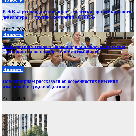
В ЖК «Гренландия» впервые клиентские дни от крупного
девелопера — группы компаний «СОЮЗ»
Авг 7, 2026
Новости
Многодетным семьям Новосибирской области вручены
сертификаты на приобретение автомобилей
Авг 7, 2026
Новости
Новосибирцам рассказали об особенностях внесения
изменений в трудовой договор
Авг 6, 2026