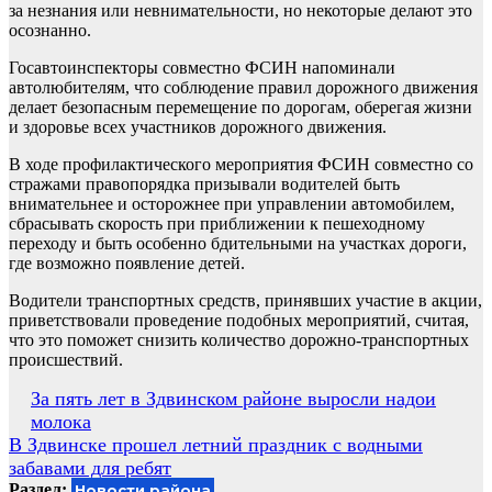
за незнания или невнимательности, но некоторые делают это
осознанно.
Госавтоинспекторы совместно ФСИН напоминали
автолюбителям, что соблюдение правил дорожного движения
делает безопасным перемещение по дорогам, оберегая жизни
и здоровье всех участников дорожного движения.
В ходе профилактического мероприятия ФСИН совместно со
стражами правопорядка призывали водителей быть
внимательнее и осторожнее при управлении автомобилем,
сбрасывать скорость при приближении к пешеходному
переходу и быть особенно бдительными на участках дороги,
где возможно появление детей.
Водители транспортных средств, принявших участие в акции,
приветствовали проведение подобных мероприятий, считая,
что это поможет снизить количество дорожно-транспортных
происшествий.
Навигация
За пять лет в Здвинском районе выросли надои
молока
по
В Здвинске прошел летний праздник с водными
записям
забавами для ребят
Раздел:
Новости района