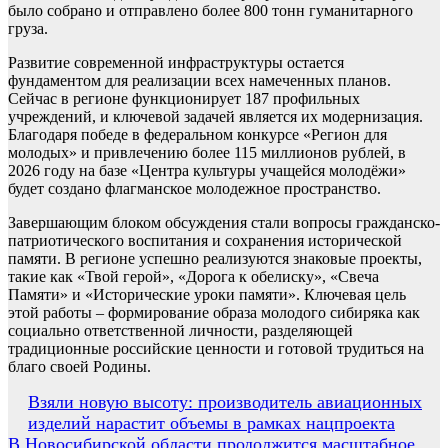
было собрано и отправлено более 800 тонн гуманитарного
груза.
Развитие современной инфраструктуры остается
фундаментом для реализации всех намеченных планов.
Сейчас в регионе функционирует 187 профильных
учреждений, и ключевой задачей является их модернизация.
Благодаря победе в федеральном конкурсе «Регион для
молодых» и привлечению более 115 миллионов рублей, в
2026 году на базе «Центра культуры учащейся молодёжи»
будет создано флагманское молодежное пространство.
Завершающим блоком обсуждения стали вопросы гражданско-
патриотического воспитания и сохранения исторической
памяти. В регионе успешно реализуются знаковые проекты,
такие как «Твой герой», «Дорога к обелиску», «Свеча
Памяти» и «Исторические уроки памяти». Ключевая цель
этой работы – формирование образа молодого сибиряка как
социально ответственной личности, разделяющей
традиционные российские ценности и готовой трудиться на
благо своей Родины.
Навигация
Взяли новую высоту: производитель авиационных
изделий нарастит объемы в рамках нацпроекта
по
В Новосибирской области продолжится масштабное