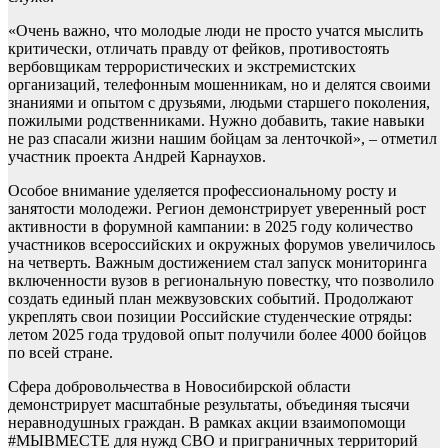
«Очень важно, что молодые люди не просто учатся мыслить
критически, отличать правду от фейков, противостоять
вербовщикам террористических и экстремистских
организаций, телефонным мошенникам, но и делятся своими
знаниями и опытом с друзьями, людьми старшего поколения,
пожилыми родственниками. Нужно добавить, такие навыки
не раз спасали жизни нашим бойцам за ленточкой», – отметил
участник проекта Андрей Карнаухов.
Особое внимание уделяется профессиональному росту и
занятости молодежи. Регион демонстрирует уверенный рост
активности в форумной кампании: в 2025 году количество
участников всероссийских и окружных форумов увеличилось
на четверть. Важным достижением стал запуск мониторинга
включенности вузов в региональную повестку, что позволило
создать единый план межвузовских событий. Продолжают
укреплять свои позиции Российские студенческие отряды:
летом 2025 года трудовой опыт получили более 4000 бойцов
по всей стране.
Сфера добровольчества в Новосибирской области
демонстрирует масштабные результаты, объединяя тысячи
неравнодушных граждан. В рамках акции взаимопомощи
#МЫВМЕСТЕ для нужд СВО и приграничных территорий