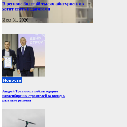
В регионе более 48 тысяч абитуриентов
хотят стать педагогами
Июл 31, 2026
Новости
Андрей Травников поблагодарил
новосибирских строителей за вклад в
развитие региона