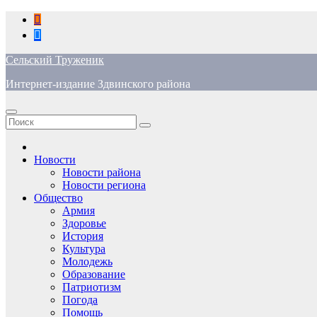
Перейти
к
содержимому
Сельский Труженик
Интернет-издание Здвинского района
Новости
Новости района
Новости региона
Общество
Армия
Здоровье
История
Культура
Молодежь
Образование
Патриотизм
Погода
Помощь