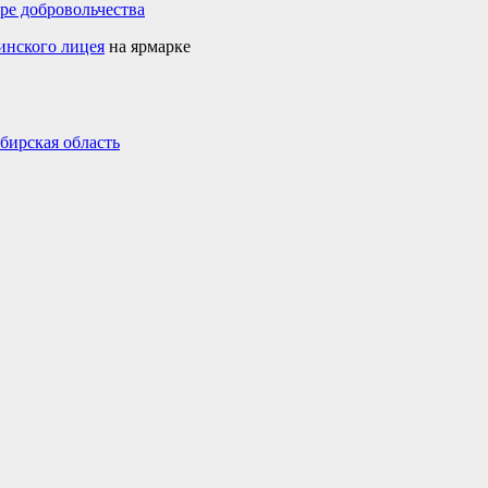
ре добровольчества
инского лицея
на ярмарке
бирская область