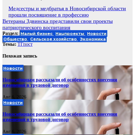
Навигация
Медсестры и медбратья в Новосибирской области
прошли посвящение в профессию
по
Ветераны Здвинска представили свои проекты
записям
патриотического воспитания
Раздел:
Малый бизнес
Нацпроекты
Новости
Общество
Сельское хозяйство
Экономика
Темы:
ТГпост
Похожая запись
Новости
Новосибирцам рассказали об особенностях внесения
изменений в трудовой договор
Авг 6, 2026
Новости
Новосибирцам рассказали об особенностях внесения
изменений в трудовой договор
Авг 6, 2026