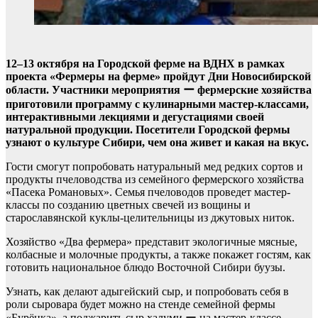
12–13 октября на Городской ферме на ВДНХ в рамках
проекта «Фермеры на ферме» пройдут Дни Новосибирской
области. Участники мероприятия ー фермерские хозяйства
приготовили программу с кулинарными мастер-классами,
интерактивными лекциями и дегустациями своей
натуральной продукции. Посетители Городской фермы
узнают о культуре Сибири, чем она живет и какая на вкус.
Гости смогут попробовать натуральный мед редких сортов и
продукты пчеловодства из семейного фермерского хозяйства
«Пасека Романовых». Семья пчеловодов проведет мастер-
классы по созданию цветных свечей из вощины и
старославянской куклы-целительницы из джутовых ниток.
Хозяйство «Два фермера» представит экологичные мясные,
колбасные и молочные продукты, а также покажет гостям, как
готовить национальное блюдо Восточной Сибири буузы.
Узнать, как делают адыгейский сыр, и попробовать себя в
роли сыровара будет можно на стенде семейной фермы
«Бурёнка», а поджарить сыр халуми ー на мастер-классе