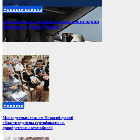
Авг 6, 2026
Новости района
Испытание на прочность: как наши парни
покорили «Гонку Героев»!
Авг 3, 2026
Новости
Многодетным семьям Новосибирской
области вручены сертификаты на
приобретение автомобилей