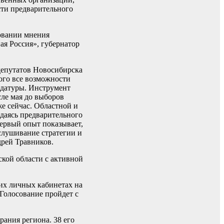
сти предварительного
новании мнения
ая Россия», губернатор
 депутатов Новосибирска
ого все возможности
идатуры. Инструмент
сле мая до выборов
же сейчас. Областной и
даясь предварительного
Первый опыт показывает,
слушивание стратегии и
дрей Травников.
кой области с активной
их личных кабинетах на
 Голосование пройдет с
ания региона. 38 его