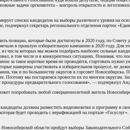
овные задачи оргкомитета – контроль открытости и легитимно
рмирует списки кандидатов на выборы различного уровня на ос
е, подчеркнул секретарь регионального отделения партии «Един
шить позиции, которые были достигнуты в 2020 году, по Совету
мечали в прошлую избирательную кампанию в 2020 году. Для эт
, из числа которых мы можем подобрать наиболее сильные канд
овал, в том числе и в конкурентных ситуациях. Понимая, что по
ании за такое короткое время не проводятся, стартовать нужно у
торые намерены участвовать в избирательном процессе, не дожи
ания, так и по большинству округов в горсовет Новосибирска. 
е. Поэтому мы постараемся провести их по многим округам. За
ет процедуры предварительного голосования», — подчеркнул Ан
может попробовать любой совершеннолетний житель Новосибирс
е кандидаты должны разместить видеовизитки и программу в сво
которая будет проходить с верификацией на портале «Госуслуг».
в Новосибирской области пройдут выборы Законодательного Собр