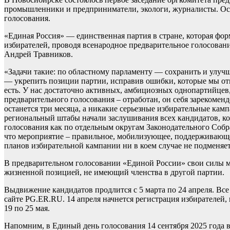
промышленники и предприниматели, экологи, журналисты. Осн
голосования.
«Единая Россия» — единственная партия в стране, которая фо
избирателей, проводя всенародное предварительное голосовани
Андрей Травников.
«Задачи такие: по областному парламенту — сохранить и улуч
— укрепить позиции партии, исправив ошибки, которые мы от
есть. У нас достаточно активных, амбициозных однопартийцев
предварительного голосования – отработан, он себя зарекоменд
останется три месяца, а никакие серьезные избирательные камп
региональный штабы начали заслушивания всех кандидатов, ко
голосования как по отдельным округам Законодательного Собр
что мероприятие – правильное, мобилизующее, поддерживающе
планов избирательной кампании ни в коем случае не подменя
В предварительном голосовании «Единой России» свои силы 
жизненной позицией, не имеющий членства в другой партии.
Выдвижение кандидатов продлится с 5 марта по 24 апреля. Вс
сайте PG.ER.RU. 14 апреля начнется регистрация избирателей, 
19 по 25 мая.
Напомним, в Единый день голосования 14 сентября 2025 года 