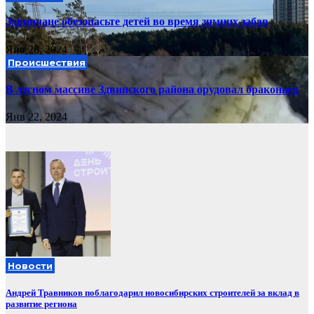
Здвинчане обезопасьте детей во время зимних забав
Янв 28, 2024
Происшествия
В лесном массиве Здвинского района орудовал браконьер
Янв 22, 2024
Новости
Андрей Травников поблагодарил новосибирских строителей за вклад в
развитие региона