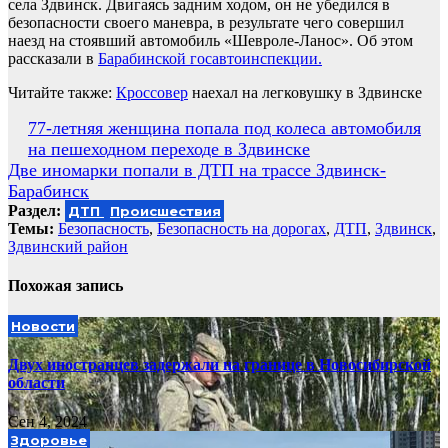
села Здвинск. Двигаясь задним ходом, он не убедился в
безопасности своего маневра, в результате чего совершил
наезд на стоявший автомобиль «Шевроле-Ланос». Об этом
рассказали в
Барабинской госавтоинспекции.
Читайте также:
Кроссовер
наехал на легковушку в Здвинске
Навигация
77-летняя женщина попала под колеса автомобиля
на пешеходном переходе в Здвинске
по
Две иномарки попали в ДТП на трассе Здвинск-
записям
Барабинск
Раздел:
ДТП
Происшествия
Темы:
Безопасность
,
Безопасность на дорогах
,
ДТП
,
Здвинск
,
Здвинский район
Похожая запись
Новости
Двух иностранцев задержали на границе в Новосибирской
области
Сен 4, 2024
Здоровье