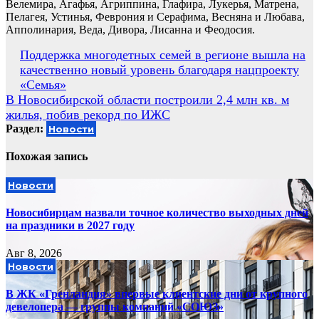
Велемира, Агафья, Агриппина, Глафира, Лукерья, Матрена,
Пелагея, Устинья, Феврония и Серафима, Весняна и Любава,
Апполинария, Веда, Дивора, Лисанна и Феодосия.
Навигация
Поддержка многодетных семей в регионе вышла на
качественно новый уровень благодаря нацпроекту
по
«Семья»
записям
В Новосибирской области построили 2,4 млн кв. м
жилья, побив рекорд по ИЖС
Раздел:
Новости
Похожая запись
Новости
Новосибирцам назвали точное количество выходных дней
на праздники в 2027 году
Авг 8, 2026
Новости
В ЖК «Гренландия» впервые клиентские дни от крупного
девелопера — группы компаний «СОЮЗ»