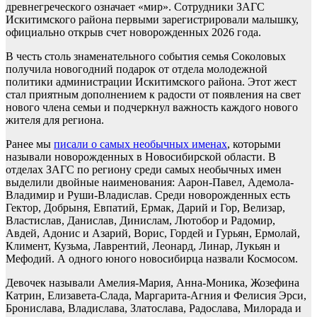
древнегреческого означает «мир». Сотрудники ЗАГС
Искитимского района первыми зарегистрировали малышку,
официально открыв счет новорожденных 2026 года.
В честь столь знаменательного события семья Соколовых
получила новогодний подарок от отдела молодежной
политики администрации Искитимского района. Этот жест
стал приятным дополнением к радости от появления на свет
нового члена семьи и подчеркнул важность каждого нового
жителя для региона.
Ранее мы
писали о самых необычных именах
, которыми
называли новорожденных в Новосибирской области. В
отделах ЗАГС по региону среди самых необычных имен
выделили двойные наименования: Аарон-Павел, Адемола-
Владимир и Руши-Владислав. Среди новорожденных есть
Гектор, Добрыня, Евпатий, Ермак, Дарий и Гор, Велизар,
Властислав, Данислав, Динислам, Лютобор и Радомир,
Авдей, Адонис и Азарий, Ворис, Гордей и Гурьян, Ермолай,
Климент, Кузьма, Лаврентий, Леонард, Линар, Лукьян и
Мефодий. А одного юного новосибирца назвали Космосом.
Девочек называли Амелия-Мария, Анна-Моника, Жозефина
Катрин, Елизавета-Слада, Маргарита-Агния и Фелисия Эрси,
Бронислава, Владислава, Златослава, Радослава, Милорада и