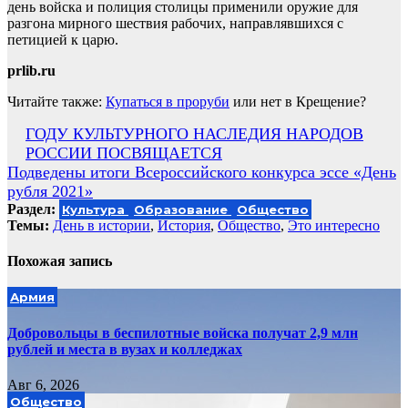
день войска и полиция столицы применили оружие для
разгона мирного шествия рабочих, направлявшихся с
петицией к царю.
prlib.ru
Читайте также:
Купаться в проруби
или нет в Крещение?
Навигация
ГОДУ КУЛЬТУРНОГО НАСЛЕДИЯ НАРОДОВ
РОССИИ ПОСВЯЩАЕТСЯ
по
Подведены итоги Всероссийского конкурса эссе «День
записям
рубля 2021»
Раздел:
Культура
Образование
Общество
Темы:
День в истории
,
История
,
Общество
,
Это интересно
Похожая запись
Армия
Добровольцы в беспилотные войска получат 2,9 млн
рублей и места в вузах и колледжах
Авг 6, 2026
Общество