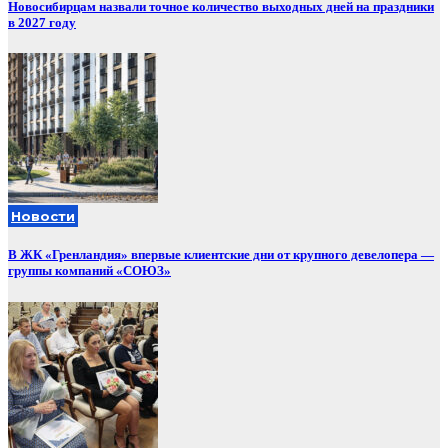
Новосибирцам назвали точное количество выходных дней на праздники
в 2027 году
Новости
В ЖК «Гренландия» впервые клиентские дни от крупного девелопера —
группы компаний «СОЮЗ»