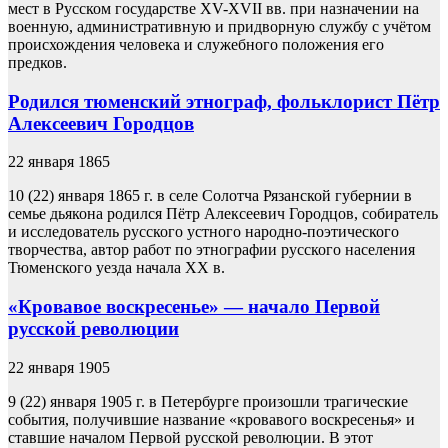
мест в Русском государстве XV-XVII вв. при назначении на
военную, административную и придворную службу с учётом
происхождения человека и служебного положения его
предков.
Родился тюменский этнограф, фольклорист Пётр
Алексеевич Городцов
22 января 1865
10 (22) января 1865 г. в селе Солотча Рязанской губернии в
семье дьякона родился Пётр Алексеевич Городцов, собиратель
и исследователь русского устного народно-поэтического
творчества, автор работ по этнографии русского населения
Тюменского уезда начала XX в.
«Кровавое воскресенье» — начало Первой
русской революции
22 января 1905
9 (22) января 1905 г. в Петербурге произошли трагические
события, получившие название «кровавого воскресенья» и
ставшие началом Первой русской революции. В этот