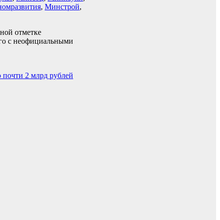
омразвития
,
Минстрой
,
ной отметке
его с неофициальными
 почти 2 млрд рублей