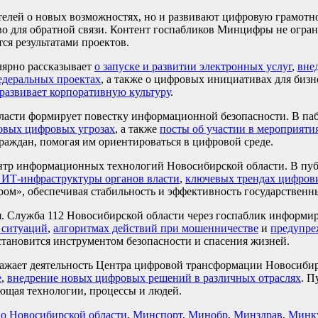
елей о новых возможностях, но и развивают цифровую грамотн
о для обратной связи. Контент госпабликов Минцифры не огран
ся результатами проектов.
лярно рассказывает
о запуске и развитии электронных услуг
,
вне
едеральных проектах
, а также о цифровых инициативах для бизн
развивает корпоративную культуру
.
ласти формирует повестку информационной безопасности. В па
овых цифровых угрозах
, а также
посты об участии в мероприяти
аждан, помогая им ориентироваться в цифровой среде.
тр информационных технологий Новосибирской области. В пуб
 ИТ-инфраструктуры органов власти
,
ключевых трендах цифров
ром», обеспечивая стабильность и эффективность государственн
. Служба 112 Новосибирской области через госпаблик информи
 ситуаций
,
алгоритмах действий при мошенничестве
и
предупре
 становится инструментом безопасности и спасения жизней.
жает деятельность Центра цифровой трансформации Новосибирс
е
,
внедрение новых цифровых решений в различных отраслях
. П
яющая технологии, процессы и людей.
о Новосибирской области
,
Минспорт
,
Минобр
,
Минздрав
,
Минку