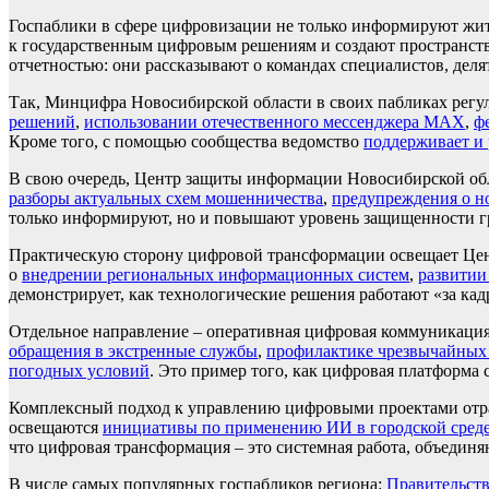
Госпаблики в сфере цифровизации не только информируют жит
к государственным цифровым решениям и создают пространств
отчетностью: они рассказывают о командах специалистов, делят
Так, Минцифра Новосибирской области в своих пабликах регу
решений
,
использовании отечественного мессенджера MAX
,
ф
Кроме того, с помощью сообщества ведомство
поддерживает и 
В свою очередь, Центр защиты информации Новосибирской об
разборы актуальных схем мошенничества
,
предупреждения о н
только информируют, но и повышают уровень защищенности гр
Практическую сторону цифровой трансформации освещает Цен
о
внедрении региональных информационных систем
,
развитии
демонстрирует, как технологические решения работают «за кад
Отдельное направление – оперативная цифровая коммуникация
обращения в экстренные службы
,
профилактике чрезвычайных
погодных условий
. Это пример того, как цифровая платформа
Комплексный подход к управлению цифровыми проектами отра
освещаются
инициативы по применению ИИ в городской сред
что цифровая трансформация – это системная работа, объедин
В числе самых популярных госпабликов региона:
Правительств