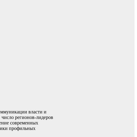
оммуникации власти и
в число регионов-лидеров
рение современных
лики профильных