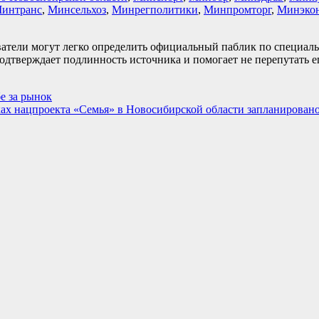
интранс
,
Минсельхоз
,
Минрегполитики
,
Минпромторг
,
Минэкон
атели могут легко определить официальный паблик по специаль
подтверждает подлинность источника и помогает не перепутать 
е за рынок
ках нацпроекта «Семья» в Новосибирской области запланировано