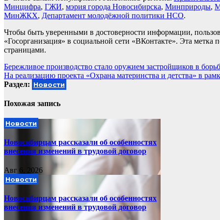
Минцифра
,
ГЖИ
,
мэрия города Новосибирска
,
Минприроды
,
М
МинЖКХ
,
Департамент молодёжной политики НСО
.
Чтобы быть уверенными в достоверности информации, пользов
«Госорганизация» в социальной сети «ВКонтакте». Эта метка 
страницами.
Навигация
Бережливое производство стало оружием застройщиков в борьб
На реализацию проекта «Охрана материнства и детства» в рам
по
Раздел:
Новости
записям
Похожая запись
Новости
Новосибирцам рассказали об особенностях
внесения изменений в трудовой договор
Авг 6, 2026
Новости
Новосибирцам рассказали об особенностях
внесения изменений в трудовой договор