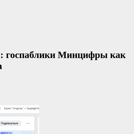
а: госпаблики Минцифры как
а