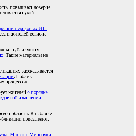
ость, повышают доверие
ичивается сухой
дрении передовых ИТ-
еса и жителей региона.
блике публикуются
ях
. Такие материалы не
ликациях рассказывается
изации
. Паблик
ых процессов.
рует жителей
о порядке
ждает об изменении
кой области. В паблике
убликации показывают,
льт
,
Минсоц
,
Миннауки
,