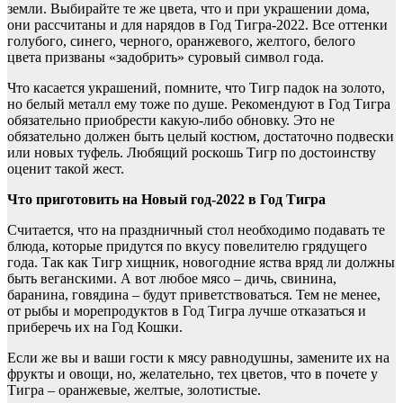
земли. Выбирайте те же цвета, что и при украшении дома,
они рассчитаны и для нарядов в Год Тигра-2022. Все оттенки
голубого, синего, черного, оранжевого, желтого, белого
цвета призваны «задобрить» суровый символ года.
Что касается украшений, помните, что Тигр падок на золото,
но белый металл ему тоже по душе. Рекомендуют в Год Тигра
обязательно приобрести какую-либо обновку. Это не
обязательно должен быть целый костюм, достаточно подвески
или новых туфель. Любящий роскошь Тигр по достоинству
оценит такой жест.
Что приготовить на Новый год-2022 в Год Тигра
Считается, что на праздничный стол необходимо подавать те
блюда, которые придутся по вкусу повелителю грядущего
года. Так как Тигр хищник, новогодние яства вряд ли должны
быть веганскими. А вот любое мясо – дичь, свинина,
баранина, говядина – будут приветствоваться. Тем не менее,
от рыбы и морепродуктов в Год Тигра лучше отказаться и
приберечь их на Год Кошки.
Если же вы и ваши гости к мясу равнодушны, замените их на
фрукты и овощи, но, желательно, тех цветов, что в почете у
Тигра – оранжевые, желтые, золотистые.