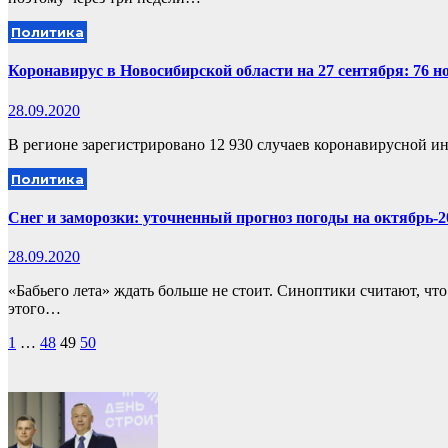
Политика
Коронавирус в Новосибирской области на 27 сентября: 76 н
28.09.2020
В регионе зарегистрировано 12 930 случаев коронавирусной инф
Политика
Снег и заморозки: уточненный прогноз погоды на октябрь-2
28.09.2020
«Бабьего лета» ждать больше не стоит. Синоптики считают, что
этого…
Пагинация
1
…
48
49
50
записей