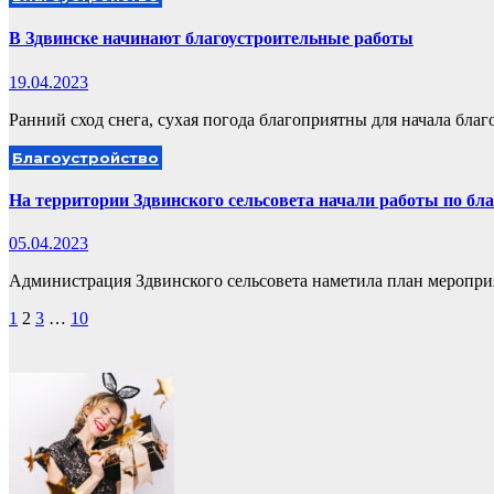
В Здвинске начинают благоустроительные работы
19.04.2023
Ранний сход снега, сухая погода благоприятны для начала благ
Благоустройство
На территории Здвинского сельсовета начали работы по бла
05.04.2023
Администрация Здвинского сельсовета наметила план меропри
Пагинация
1
2
3
…
10
записей