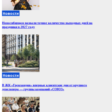
Новости
Новосибирцам назвали точное количество выходных дней на
праздники в 2027 году
Новости
В ЖК «Гренландия» впервые клиентские дни от крупного
девелопера — группы компаний «СОЮЗ»