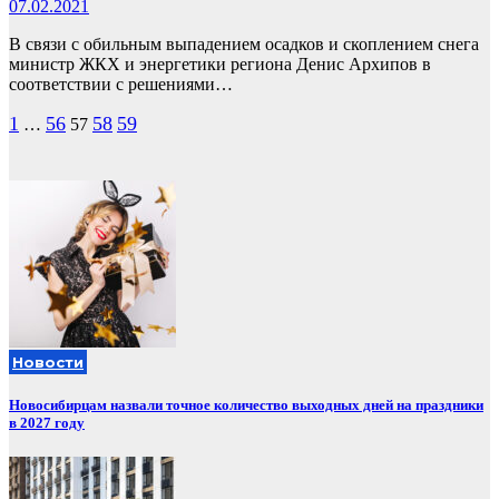
07.02.2021
В связи с обильным выпадением осадков и скоплением снега
министр ЖКХ и энергетики региона Денис Архипов в
соответствии с решениями…
Пагинация
1
56
58
59
…
57
записей
Новости
Новосибирцам назвали точное количество выходных дней на праздники
в 2027 году