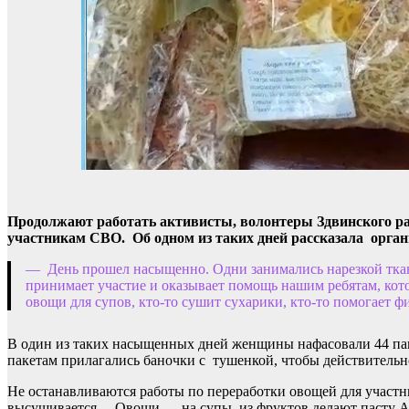
Продолжают работать активисты, волонтеры Здвинского ра
участникам СВО. Об одном из таких дней рассказала орган
— День прошел насыщенно. Одни занимались нарезкой ткани
принимает участие и оказывает помощь нашим ребятам, котор
овощи для супов, кто-то сушит сухарики, кто-то помогает 
В один из таких насыщенных дней женщины нафасовали 44 пакет
пакетам прилагались баночки с тушенкой, чтобы действитель
Не останавливаются работы по переработки овощей для участни
высушивается… Овощи — на супы, из фруктов делают пасту Ам