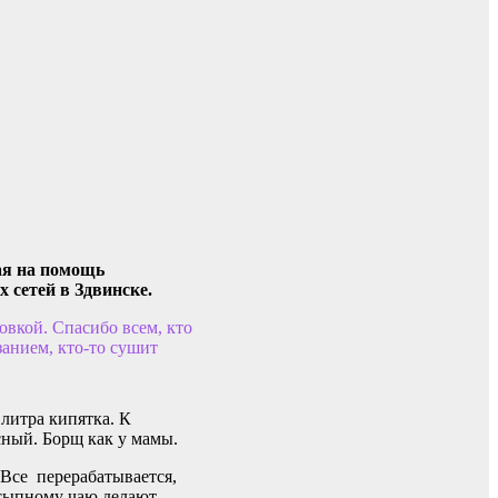
ая на помощь
 сетей в Здвинске.
вкой. Спасибо всем, кто
занием, кто-то сушит
литра кипятка. К
сный. Борщ как у мамы.
 Все перерабатывается,
ссыпному чаю делают