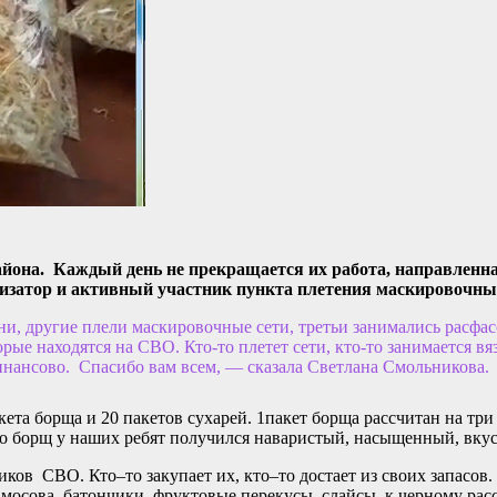
йона. Каждый день не прекращается их работа, направленн
изатор и активный участник пункта плетения маскировочных
, другие плели маскировочные сети, третьи занимались расфасо
ые находятся на СВО. Кто-то плетет сети, кто-то занимается вя
финансово. Спасибо вам всем, — сказала Светлана Смольникова.
а борща и 20 пакетов сухарей. 1пакет борща рассчитан на три 
но борщ у наших ребят получился наваристый, насыщенный, вку
ков СВО. Кто–то закупает их, кто–то достает из своих запасов.
осова, батончики, фруктовые перекусы, слайсы, к черному ра