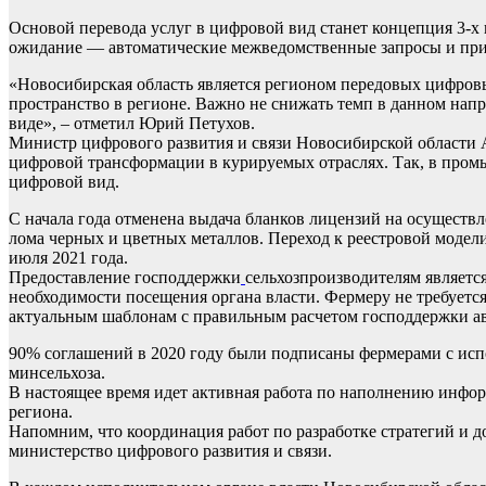
Основой перевода услуг в цифровой вид станет концепция 3-х 
ожидание — автоматические межведомственные запросы и при
«Новосибирская область является регионом передовых цифровы
пространство в регионе. Важно не снижать темп в данном нап
виде», – отметил Юрий Петухов.
Министр цифрового развития и связи Новосибирской области 
цифровой трансформации в курируемых отраслях. Так, в промы
цифровой вид.
С начала года отменена выдача бланков лицензий на осуществл
лома черных и цветных металлов. Переход к реестровой модел
июля 2021 года.
Предоставление господдержки
сельхозпроизводителям является
необходимости посещения органа власти. Фермеру не требуется
актуальным шаблонам с правильным расчетом господдержки ав
90% соглашений в 2020 году были подписаны фермерами с исп
минсельхоза.
В настоящее время идет активная работа по наполнению инфо
региона.
Напомним, что координация работ по разработке стратегий и 
министерство цифрового развития и связи.