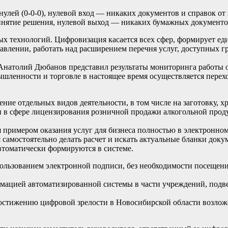
нулей (0-0-0), нулевой вход — никаких документов и справок от
нятие решения, нулевой выход — никаких бумажных документо
х технологий. Цифровизация касается всех сфер, формирует ед
равлении, работать над расширением перечня услуг, доступных 
Анатолий Дюбанов представил результаты мониторинга работы о
шленности и торговле в настоящее время осуществляется перех
ение отдельных видов деятельности, в том числе на заготовку, 
и в сфере лицензирования розничной продажи алкогольной прод
 примером оказания услуг для бизнеса полностью в электронном
 самостоятельно делать расчет и искать актуальные бланки доку
томатически формируются в системе.
ользованием электронной подписи, без необходимости посещен
рмацией автоматизированной системы в части учреждений, под
достижению цифровой зрелости в Новосибирской области возлож