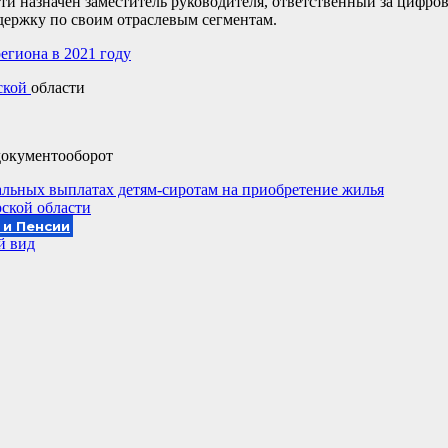
ти назначен заместитель руководителя, ответственный за цифр
ержку по своим отраслевым сегментам.
егиона в 2021 году
рской
области
документооборот
альных выплатах детям-сиротам на приобретение жилья
ской области
 и Пенсии
й вид