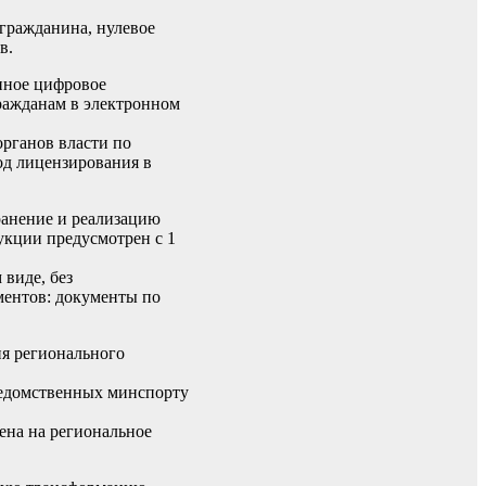
 гражданина, нулевое
в.
иное цифровое
гражданам в электронном
рганов власти по
од лицензирования в
хранение и реализацию
укции предусмотрен с 1
 виде, без
ментов: документы по
ия регионального
ведомственных минспорту
ена на региональное