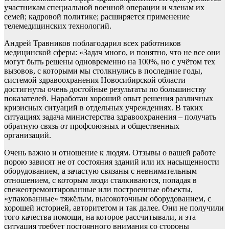
участникам специальной военной операции и членам их
семей; кадровой политике; расширяется применение
телемедицинских технологий.
Андрей Травников поблагодарил всех работников
медицинской сферы: «Задач много, и понятно, что не все они
могут быть решены одновременно на 100%, но с учётом тех
вызовов, с которыми мы столкнулись в последние годы,
системой здравоохранения Новосибирской области
достигнуты очень достойные результаты по большинству
показателей. Наработан хороший опыт решения различных
кризисных ситуаций в отдельных учреждениях. В таких
ситуациях задача министерства здравоохранения – получать
обратную связь от профсоюзных и общественных
организаций.
Очень важно и отношение к людям. Отзывы о вашей работе
порою зависят не от состояния зданий или их насыщенности
оборудованием, а зачастую связаны с невнимательным
отношением, с которым люди сталкиваются, попадая в
свежеотремонтированные или построенные объекты,
«упакованные» тяжёлым, высокоточным оборудованием, с
хорошей историей, авторитетом и так далее. Они не получили
того качества помощи, на которое рассчитывали, и эта
ситуация требует постоянного внимания со стороны