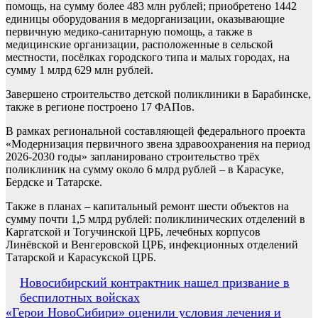
помощь, на сумму более 483 млн рублей; приобретено 1442
единицы оборудования в медорганизации, оказывающие
первичную медико-санитарную помощь, а также в
медицинские организации, расположенные в сельской
местности, посёлках городского типа и малых городах, на
сумму 1 млрд 629 млн рублей.
Завершено строительство детской поликлиники в Барабинске,
также в регионе построено 17 ФАПов.
В рамках региональной составляющей федерального проекта
«Модернизация первичного звена здравоохранения на период
2026-2030 годы» запланировано строительство трёх
поликлиник на сумму около 6 млрд рублей – в Карасуке,
Бердске и Татарске.
Также в планах – капитальный ремонт шести объектов на
сумму почти 1,5 млрд рублей: поликлинических отделений в
Каргатской и Тогучинской ЦРБ, лечебных корпусов
Линёвской и Венгеровской ЦРБ, инфекционных отделений
Татарской и Карасукской ЦРБ.
Навигация
Новосибирский контрактник нашел призвание в
беспилотных войсках
по
«Герои НовоСибири» оценили условия лечения и