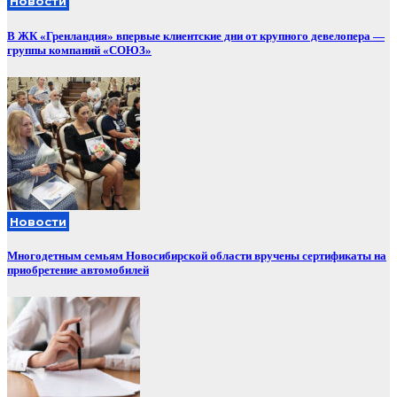
Новости
В ЖК «Гренландия» впервые клиентские дни от крупного девелопера —
группы компаний «СОЮЗ»
Новости
Многодетным семьям Новосибирской области вручены сертификаты на
приобретение автомобилей