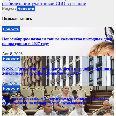
записям
реабилитации участников СВО в регионе
Раздел:
Новости
Похожая запись
Новости
Новосибирцам назвали точное количество выходных дней
на праздники в 2027 году
Авг 8, 2026
Новости
В ЖК «Гренландия» впервые клиентские дни от крупного
девелопера — группы компаний «СОЮЗ»
Авг 7, 2026
Новости
Многодетным семьям Новосибирской области вручены
сертификаты на приобретение автомобилей
Авг 7, 2026