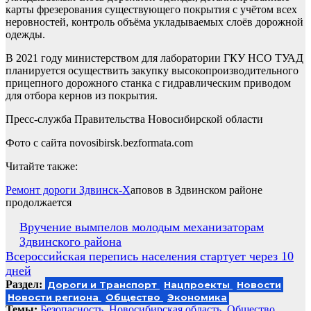
карты фрезерования существующего покрытия с учётом всех
неровностей, контроль объёма укладываемых слоёв дорожной
одежды.
В 2021 году министерством для лаборатории ГКУ НСО ТУАД
планируется осуществить закупку высокопроизводительного
прицепного дорожного станка с гидравлическим приводом
для отбора кернов из покрытия.
Пресс-служба Правительства Новосибирской области
Фото с сайта novosibirsk.bezformata.com
Читайте также:
Ремонт дороги Здвинск-Х
аповов в Здвинском районе
продолжается
Навигация
Вручение вымпелов молодым механизаторам
Здвинского района
по
Всероссийская перепись населения стартует через 10
записям
дней
Раздел:
Дороги и Транспорт
Нацпроекты
Новости
Новости региона
Общество
Экономика
Темы:
Безопасность
,
Новосибирская область
,
Общество