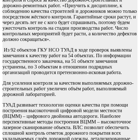
дорожно-ремонтных работ. «Приучить к дисциплине, к
соблюдению качества строителей и дорожников можно только
посредством жёсткого контроля. Гарантийные сроки растут, и
через десять лет не с кого будет спрашивать, поэтому будем
ужесточать контроль на стадии производства работ. Число
контрольных мероприятий будет расти, а количество дефектов
должно сокращаться».
Из 92 объектов ГКУ НСО ТУАД в ходе проверок выявлены
замечания к качеству работ на 54 объектах. По информации
государственного заказчика, на 51 объекте замечания
устранены, по 3 объектам в отношении подрядных
организаций проводится претензионно-исковая работа.
Для усиления контроля за качеством выполняемых дорожно-
строительных работ увеличен объём работ, выполняемый
дорожной лабораторией.
ТУАД развивает технологии оценки качества при помощи
построения высокоточной цифровой модели местности
(ВЦММ) – цифрового двойника автодороги. Наиболее
перспективные методы построения ВЦММ – высокоточное
лазерное сканирование объекта. ВЛС позволит обеспечить
сплошной контроль отметок дорожного покрытия всех
укладываемых слоёв дорожной одежды, детализированные